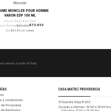
Moncler
9%
FUME MONCLER POUR HOMME
VARON EDP 100 ML
Precio Retail
$103.990
$73.832
ecio Normal
$83.900
3 x $24.611 sin interés
dad
os envíos a todo el País.
RÍAS
CASA MATRIZ PROVIDENCIA
les
s y condiciones
Guardia Vieja # 202
s de Privacidad
Lunes a Viernes: 10:00 a 19:00 hrs
as de Rembolso
Sábados: 11:00 a 15:30 hrs.