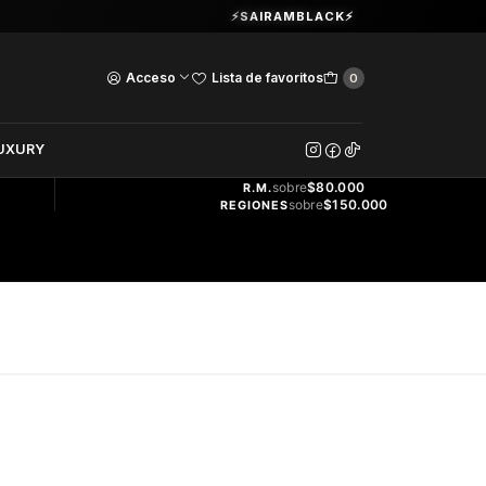
Guardia Vieja 202. Oficina 102.
⚡SAIRAMBLACK⚡
Ver Horarios
Acceso
Lista de favoritos
0
DOS
UXURY
ENVÍO
GRATIS
sobre
$80.000
R.M.
sobre
$150.000
REGIONES