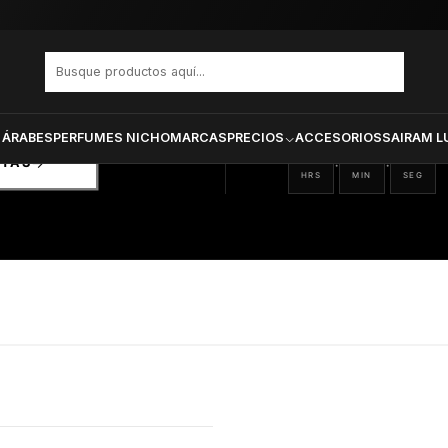
PRODUCTOS SELECCIONA
CTOS
ONADOS
 ÁRABES
PERFUMES NICHO
MARCAS
PRECIOS
ACCESORIOS
SAIRAM L
09
26
47
:
:
RTAS
HRS
MIN
SEG