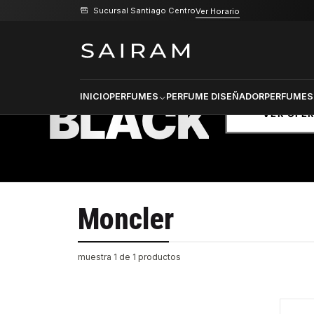
Sucursal Santiago Centro
Ver Horario
Inicio
Marcas
Moncler
PRODU
SELECCI
BLACK
INICIO
PERFUMES
PERFUME DISEÑADOR
PERFUMES
VER OFE
Moncler
muestra 1 de 1 productos