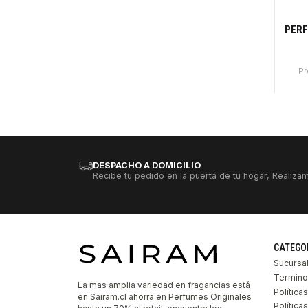
-2
PER
Pr
Canti
DESPACHO A DOMICILIO
Recibe tu pedido en la puerta de tu hogar, Realizam
CATEGO
Sucursa
Termino
La mas amplia variedad en fragancias está
Política
en Sairam.cl ahorra en Perfumes Originales
Polític