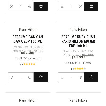
Cantidad
Cantidad
Paris Hilton
Paris Hilton
-28%
-42%
PERFUME CAN CAN
PERFUME RUBY RUSH
DAMA EDP 100 ML
PARIS HILTON MUJER
EDP 100 ML
Precio Retail
$36.990
Precio Normal
$29.900
Precio Retail
$42.990
$26.312
Precio Normal
$27.900
$24.552
3 x $8.771 sin interés
3 x $8.184 sin interés
4.8
4.0
Cantidad
Cantidad
Paris Hilton
Paris Hilton
-34%
-48%