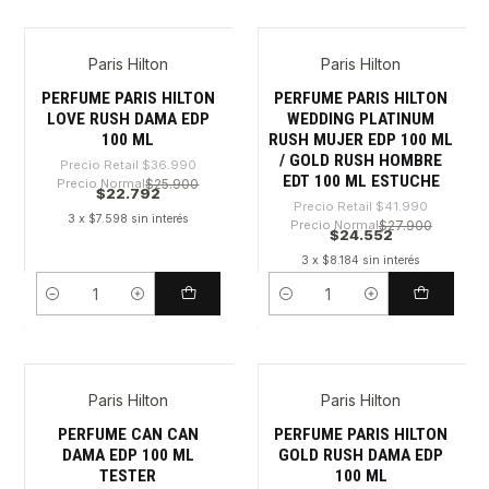
Paris Hilton
Paris Hilton
-38%
-41%
PERFUME PARIS HILTON
PERFUME PARIS HILTON
LOVE RUSH DAMA EDP
WEDDING PLATINUM
100 ML
RUSH MUJER EDP 100 ML
/ GOLD RUSH HOMBRE
Precio Retail
$36.990
EDT 100 ML ESTUCHE
Precio Normal
$25.900
$22.792
Precio Retail
$41.990
3 x $7.598 sin interés
Precio Normal
$27.900
$24.552
3 x $8.184 sin interés
Cantidad
Cantidad
Paris Hilton
Paris Hilton
-28%
-46%
Agotado
Agotado
PERFUME CAN CAN
PERFUME PARIS HILTON
DAMA EDP 100 ML
GOLD RUSH DAMA EDP
TESTER
100 ML