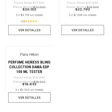
Precio Retail
$27.990
Precio Retail
$42.990
Precio Normal
$22.900
Precio Normal
$25.900
$20.152
$22.792
3 x $6.718 sin interés
3 x $7.598 sin interés
5.0
VER DETALLES
VER DETALLES
Paris Hilton
-38%
Agotado
PERFUME HEIRESS BLING
COLLECTION DAMA EDP
100 ML TESTER
Precio Retail
$26.990
Precio Normal
$18.900
$16.632
3 x $5.544 sin interés
VER DETALLES