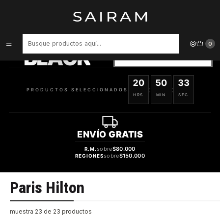
Inicio
Marcas
Paris Hilton
PRODUCTOS
SELECCIONADOS
0
BLACK
VER OFERTAS
20
50
32
:
:
PRODUCTOS SELECCIONADOS
HRS
MIN
SEG
ENVÍO
GRATIS
sobre
$80.000
R.M.
sobre
$150.000
REGIONES
Paris Hilton
muestra 23 de 23 productos