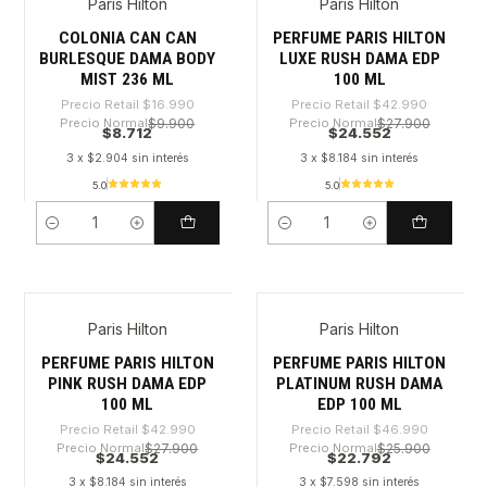
Paris Hilton
Paris Hilton
-48%
-42%
COLONIA CAN CAN
PERFUME PARIS HILTON
BURLESQUE DAMA BODY
LUXE RUSH DAMA EDP
MIST 236 ML
100 ML
Precio Retail
$16.990
Precio Retail
$42.990
Precio Normal
$9.900
Precio Normal
$27.900
$8.712
$24.552
3 x $2.904 sin interés
3 x $8.184 sin interés
5.0
5.0
Cantidad
Cantidad
Paris Hilton
Paris Hilton
-42%
-51%
PERFUME PARIS HILTON
PERFUME PARIS HILTON
PINK RUSH DAMA EDP
PLATINUM RUSH DAMA
100 ML
EDP 100 ML
Precio Retail
$42.990
Precio Retail
$46.990
Precio Normal
$27.900
Precio Normal
$25.900
$24.552
$22.792
3 x $8.184 sin interés
3 x $7.598 sin interés