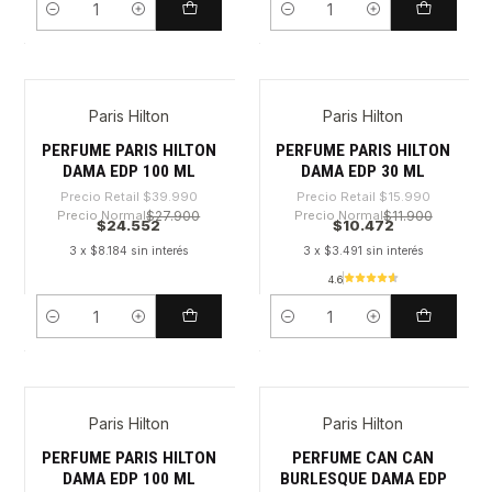
Cantidad
Cantidad
Paris Hilton
Paris Hilton
-38%
-34%
PERFUME PARIS HILTON
PERFUME PARIS HILTON
DAMA EDP 100 ML
DAMA EDP 30 ML
Precio Retail
$39.990
Precio Retail
$15.990
Precio Normal
$27.900
Precio Normal
$11.900
$24.552
$10.472
3 x $8.184 sin interés
3 x $3.491 sin interés
4.6
Cantidad
Cantidad
Paris Hilton
Paris Hilton
-29%
-49%
PERFUME PARIS HILTON
PERFUME CAN CAN
DAMA EDP 100 ML
BURLESQUE DAMA EDP