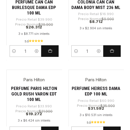
PERFUME CAN CAN
COLONIA CAN CAN
BURLESQUE DAMA EDP
DAMA BODY MIST 236 ML
100 ML
Precio Retail
$16.990
Precio Normal
$9.900
Precio Retail
$39.990
$8.712
Precio Normal
$29.900
$26.312
3 x $2.904 sin interés
3 x $8.771 sin interés
5.0
Cantidad
Cantidad
Paris Hilton
Paris Hilton
-43%
-48%
PERFUME PARIS HILTON
PERFUME HEIRESS DAMA
GOLD RUSH VARON EDT
EDP 100 ML
100 ML
Precio Retail
$60.990
Precio Normal
$35.900
Precio Retail
$33.990
$31.592
Precio Normal
$21.900
$19.272
3 x $10.531 sin interés
3 x $6.424 sin interés
5.0