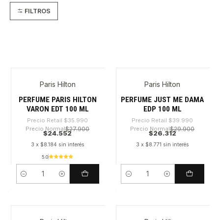
FILTROS
Paris Hilton
Paris Hilton
-31%
-34%
PERFUME PARIS HILTON
PERFUME JUST ME DAMA
VARON EDT 100 ML
EDP 100 ML
Precio Retail
$35.990
Precio Retail
$39.990
Precio Normal
$27.900
Precio Normal
$29.900
$24.552
$26.312
3 x $8.184 sin interés
3 x $8.771 sin interés
5.0
Cantidad
Cantidad