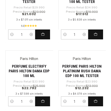
TESTER
100 ML TESTER
Precio Retail
$29.990
Precio Retail
$34.990
Precio Normal
$23.900
Precio Normal
$19.900
$21.032
$17.512
3 x $7.011 sin interés
3 x $5.838 sin interés
5.0
Cantidad
Cantidad
Paris Hilton
Paris Hilton
-32%
-49%
PERFUME ELECTRIFY
PERFUME PARIS HILTON
PARIS HILTON DAMA EDP
PLATINUM RUSH DAMA
100 ML
EDP 100 ML TESTER
Precio Retail
$33.990
Precio Retail
$23.990
Precio Normal
$25.900
Precio Normal
$13.900
$22.792
$12.232
3 x $7.598 sin interés
3 x $4.078 sin interés
Cantidad
Cantidad