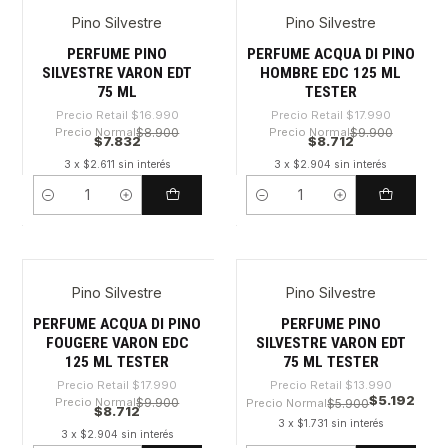
Pino Silvestre
Pino Silvestre
-53%
-51%
PERFUME PINO
PERFUME ACQUA DI PINO
SILVESTRE VARON EDT
HOMBRE EDC 125 ML
75 ML
TESTER
Precio Retail
$16.990
Precio Retail
$17.990
Precio Normal
$8.900
Precio Normal
$9.900
$7.832
$8.712
3 x $2.611 sin interés
3 x $2.904 sin interés
Cantidad
Cantidad
Pino Silvestre
Pino Silvestre
-51%
-62%
PERFUME ACQUA DI PINO
PERFUME PINO
FOUGERE VARON EDC
SILVESTRE VARON EDT
125 ML TESTER
75 ML TESTER
Precio Retail
$17.990
Precio Retail
$13.990
$5.192
Precio Normal
$9.900
Precio Normal
$5.900
$8.712
3 x $1.731 sin interés
3 x $2.904 sin interés