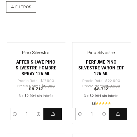
FILTROS
Pino Silvestre
Pino Silvestre
-51%
-62%
AFTER SHAVE PINO
PERFUME PINO
SILVESTRE HOMBRE
SILVESTRE VARON EDT
SPRAY 125 ML
125 ML
Precio Retail
$17.990
Precio Retail
$22.990
Precio Normal
$9.900
Precio Normal
$9.900
$8.712
$8.712
3 x $2.904 sin interés
3 x $2.904 sin interés
4.8
Cantidad
Cantidad