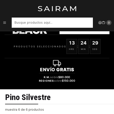
Inicio
Marcas
Pino Silvestre
PRODUCTOS
SELECCIONADOS
0
BLACK
VER OFERTAS
13
24
29
:
:
PRODUCTOS SELECCIONADOS
HRS
MIN
SEG
ENVÍO
GRATIS
sobre
$80.000
R.M.
sobre
$150.000
REGIONES
Pino Silvestre
muestra 6 de 6 productos