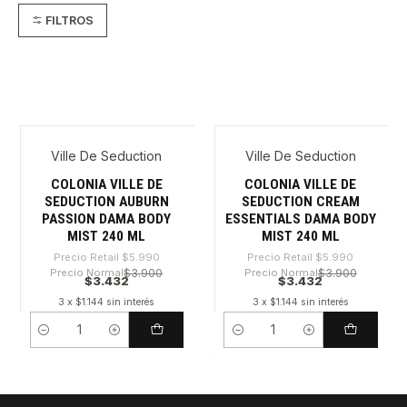
FILTROS
Ville De Seduction
Ville De Seduction
-42%
-42%
COLONIA VILLE DE
COLONIA VILLE DE
SEDUCTION AUBURN
SEDUCTION CREAM
PASSION DAMA BODY
ESSENTIALS DAMA BODY
MIST 240 ML
MIST 240 ML
Precio Retail
$5.990
Precio Retail
$5.990
Precio Normal
$3.900
Precio Normal
$3.900
$3.432
$3.432
3 x $1.144 sin interés
3 x $1.144 sin interés
Cantidad
Cantidad