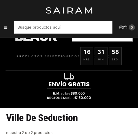
Inicio
Marcas
Ville De Seduction
PRODUCTOS
SELECCIONADOS
0
BLACK
VER OFERTAS
16
31
58
:
:
PRODUCTOS SELECCIONADOS
HRS
MIN
SEG
ENVÍO
GRATIS
sobre
$80.000
R.M.
sobre
$150.000
REGIONES
Ville De Seduction
muestra 2 de 2 productos