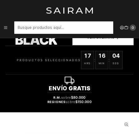
Inicio
Accesorios para Dispositivos
Cargador Songz Travel Usb -C 20W 617930354549
PRODUCTOS
0
SELECCIONADOS
BLACK
VER OFERTAS
17
16
03
:
:
PRODUCTOS SELECCIONADOS
HRS
MIN
SEG
ENVÍO
GRATIS
sobre
$80.000
R.M.
sobre
$150.000
REGIONES
34%