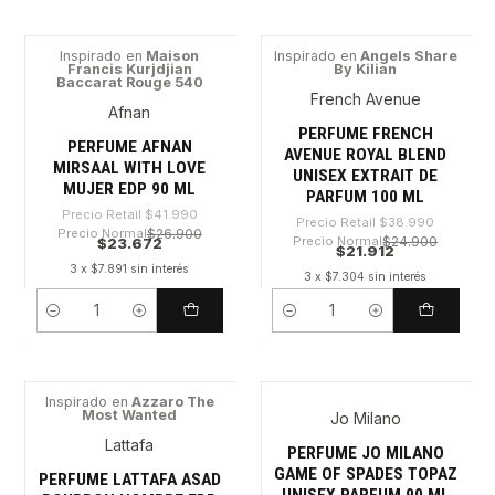
Inspirado en
Maison
Inspirado en
Angels Share
Francis Kurjdjian
By Kilian
-43%
-43%
Baccarat Rouge 540
French Avenue
Afnan
PERFUME FRENCH
PERFUME AFNAN
AVENUE ROYAL BLEND
MIRSAAL WITH LOVE
UNISEX EXTRAIT DE
MUJER EDP 90 ML
PARFUM 100 ML
Precio Retail
$41.990
Precio Retail
$38.990
Precio Normal
$26.900
Precio Normal
$24.900
$23.672
$21.912
3 x $7.891 sin interés
3 x $7.304 sin interés
Cantidad
Cantidad
Inspirado en
Azzaro The
Most Wanted
Jo Milano
-52%
-28%
Lattafa
PERFUME JO MILANO
GAME OF SPADES TOPAZ
PERFUME LATTAFA ASAD
UNISEX PARFUM 90 ML