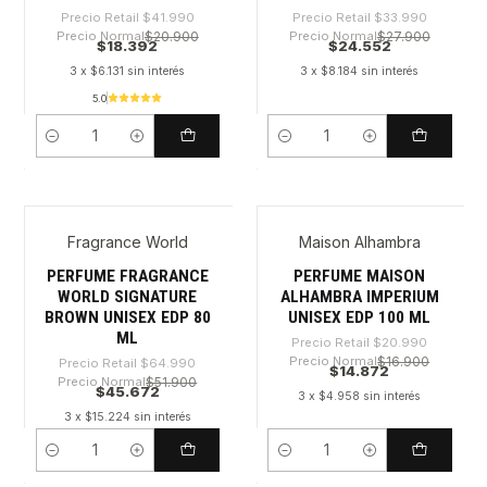
Precio Retail
$41.990
Precio Retail
$33.990
Precio Normal
$20.900
Precio Normal
$27.900
$18.392
$24.552
3 x $6.131 sin interés
3 x $8.184 sin interés
5.0
Cantidad
Cantidad
Fragrance World
Maison Alhambra
-29%
-29%
PERFUME FRAGRANCE
PERFUME MAISON
WORLD SIGNATURE
ALHAMBRA IMPERIUM
BROWN UNISEX EDP 80
UNISEX EDP 100 ML
ML
Precio Retail
$20.990
Precio Normal
$16.900
Precio Retail
$64.990
$14.872
Precio Normal
$51.900
$45.672
3 x $4.958 sin interés
3 x $15.224 sin interés
Cantidad
Cantidad