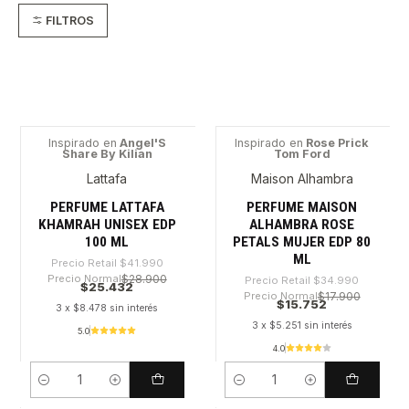
FILTROS
Inspirado en
Angel'S
Inspirado en
Rose Prick
Share By Kilian
Tom Ford
-39%
-54%
Lattafa
Maison Alhambra
PERFUME LATTAFA
PERFUME MAISON
KHAMRAH UNISEX EDP
ALHAMBRA ROSE
100 ML
PETALS MUJER EDP 80
ML
Precio Retail
$41.990
Precio Normal
$28.900
Precio Retail
$34.990
$25.432
Precio Normal
$17.900
$15.752
3 x $8.478 sin interés
3 x $5.251 sin interés
5.0
4.0
Cantidad
Cantidad