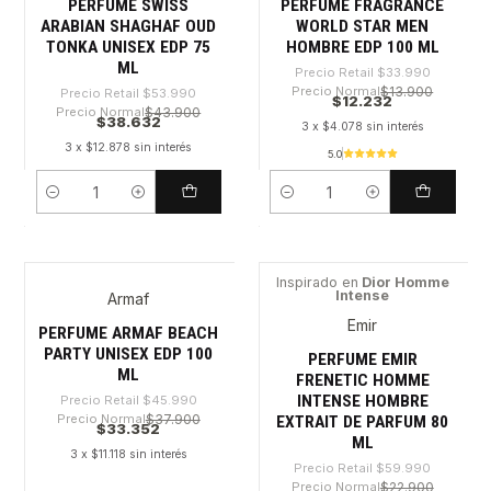
PERFUME SWISS
PERFUME FRAGRANCE
ARABIAN SHAGHAF OUD
WORLD STAR MEN
TONKA UNISEX EDP 75
HOMBRE EDP 100 ML
ML
Precio Retail
$33.990
Precio Normal
$13.900
Precio Retail
$53.990
$12.232
Precio Normal
$43.900
$38.632
3 x $4.078 sin interés
3 x $12.878 sin interés
5.0
Cantidad
Cantidad
Inspirado en
Dior Homme
Intense
Armaf
-27%
-66%
Emir
PERFUME ARMAF BEACH
PARTY UNISEX EDP 100
PERFUME EMIR
ML
FRENETIC HOMME
INTENSE HOMBRE
Precio Retail
$45.990
Precio Normal
$37.900
EXTRAIT DE PARFUM 80
$33.352
ML
3 x $11.118 sin interés
Precio Retail
$59.990
Precio Normal
$22.900