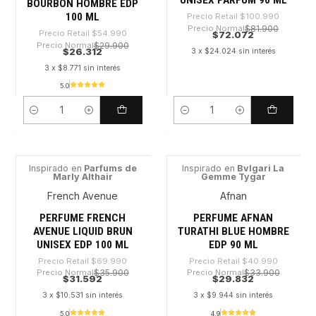
BOURBON HOMBRE EDP
100 ML
Precio Retail
$100.990
Precio Normal
$81.900
Precio Retail
$54.990
$72.072
Precio Normal
$29.900
$26.312
3 x $24.024 sin interés
3 x $8.771 sin interés
5.0
Cantidad
Cantidad
Inspirado en
Parfums de
Inspirado en
Bvlgari La
Marly Althair
Gemme Tygar
-54%
-27%
French Avenue
Afnan
PERFUME FRENCH
PERFUME AFNAN
AVENUE LIQUID BRUN
TURATHI BLUE HOMBRE
UNISEX EDP 100 ML
EDP 90 ML
Precio Retail
$69.990
Precio Retail
$40.990
Precio Normal
$35.900
Precio Normal
$33.900
$31.592
$29.832
3 x $10.531 sin interés
3 x $9.944 sin interés
5.0
4.9