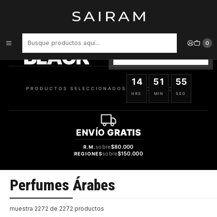
Inicio
Perfume
Perfumes Árabes
PRODUCTOS
SELECCIONADOS
0
BLACK
VER OFERTAS
14
51
55
:
:
PRODUCTOS SELECCIONADOS
HRS
MIN
SEG
ENVÍO
GRATIS
sobre
$80.000
R.M.
sobre
$150.000
REGIONES
Perfumes Árabes
muestra 2272 de 2272 productos