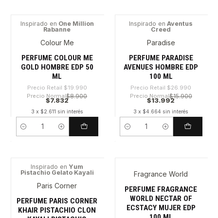
Inspirado en
One Million
Inspirado en
Aventus
Rabanne
Creed
-60%
-48%
Colour Me
Paradise
PERFUME COLOUR ME
PERFUME PARADISE
GOLD HOMBRE EDP 50
AVENUES HOMBRE EDP
ML
100 ML
Precio Retail
$19.990
Precio Retail
$26.990
Precio Normal
$8.900
Precio Normal
$15.900
$7.832
$13.992
3 x $2.611 sin interés
3 x $4.664 sin interés
Cantidad
Cantidad
Inspirado en
Yum
Pistachio Gelato Kayali
Fragrance World
-61%
-27%
Paris Corner
PERFUME FRAGRANCE
WORLD NECTAR OF
PERFUME PARIS CORNER
ECSTACY MUJER EDP
KHAIR PISTACHIO CLON
100 ML