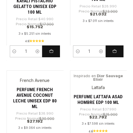
KAYALI PISTACHIO
GELATTO UNISEX EDP
Precio Retail
$28.990
Precio Normal
$23.900
100 ML
$21.032
Precio Retail
$40.990
3 x $7.011 sin interés
Precio Normal
$17.900
$15.752
3 x $5.251 sin interés
4.9
Cantidad
Cantidad
Inspirado en
Dior Sauvage
Elixir
French Avenue
-30%
-40%
Lattafa
PERFUME FRENCH
AVENUE COCONUT
PERFUME LATTAFA ASAD
LECHE UNISEX EDP 80
HOMBRE EDP 100 ML
ML
Precio Retail
$37.990
Precio Retail
$38.990
Precio Normal
$25.900
$22.792
Precio Normal
$30.900
$27.192
3 x $7.598 sin interés
3 x $9.064 sin interés
4.8