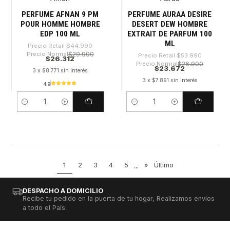
PERFUME AFNAN 9 PM
PERFUME AURAA DESIRE
POUR HOMME HOMBRE
DESERT DEW HOMBRE
EDP 100 ML
EXTRAIT DE PARFUM 100
ML
Precio Retail
$44.990
Precio Normal
$29.900
Precio Retail
$53.990
$26.312
Precio Normal
$26.900
$23.672
3 x $8.771 sin interés
3 x $7.891 sin interés
4.9
Cantidad
Cantidad
1
2
3
4
5
...
»
Último
DESPACHO A DOMICILIO
Recibe tu pedido en la puerta de tu hogar, Realizamos envíos
a todo el País.