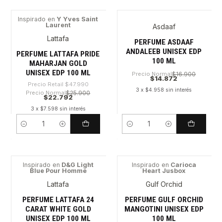
Inspirado en
Y Yves Saint
Laurent
Asdaaf
-52%
Lattafa
PERFUME ASDAAF
ANDALEEB UNISEX EDP
PERFUME LATTAFA PRIDE
100 ML
MAHARJAN GOLD
UNISEX EDP 100 ML
Precio Normal
$16.900
$14.872
Precio Retail
$47.990
3 x $4.958 sin interés
Precio Normal
$25.900
$22.792
3 x $7.598 sin interés
Cantidad
Cantidad
Inspirado en
D&G Light
Inspirado en
Carioca
Blue Pour Homme
Heart Jusbox
-56%
-27%
Lattafa
Gulf Orchid
PERFUME LATTAFA 24
PERFUME GULF ORCHID
CARAT WHITE GOLD
MANGOTINI UNISEX EDP
UNISEX EDP 100 ML
100 ML