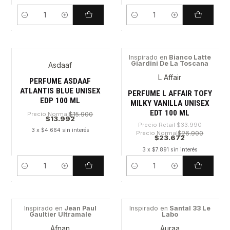
Cantidad
Cantidad
Inspirado en
Bianco Latte
Giardini De La Toscana
Asdaaf
-30%
L Affair
PERFUME ASDAAF
ATLANTIS BLUE UNISEX
PERFUME L AFFAIR TOFY
EDP 100 ML
MILKY VANILLA UNISEX
EDT 100 ML
Precio Normal
$15.900
$13.992
Precio Retail
$33.990
3 x $4.664 sin interés
Precio Normal
$26.900
$23.672
3 x $7.891 sin interés
Cantidad
Cantidad
Inspirado en
Jean Paul
Inspirado en
Santal 33 Le
Gaultier Ultramale
Labo
-41%
-56%
Afnan
Auraa