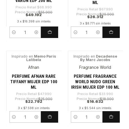
VARON EDP 200 ML
ML
Precio Retail
$68.990
Precio Retail
$67.990
Precio Normal
$55.900
Precio Normal
$29.900
$49.192
$26.312
3 x $16.398 sin interés
3 x $8.771 sin interés
Cantidad
Cantidad
Inspirado en
Memo Paris
Inspirado en
Decadense
Lalibela
By Marc Jacobs
-52%
-51%
Afnan
Fragrance World
PERFUME AFNAN RARE
PERFUME FRAGRANCE
TIFFANY MUJER EDP 100
WORLD NUDO GREEN
ML
IRISH MUJER EDP 100 ML
Precio Retail
$47.990
Precio Retail
$33.990
Precio Normal
$25.900
Precio Normal
$18.900
$22.792
$16.632
3 x $7.598 sin interés
3 x $5.544 sin interés
Cantidad
Cantidad