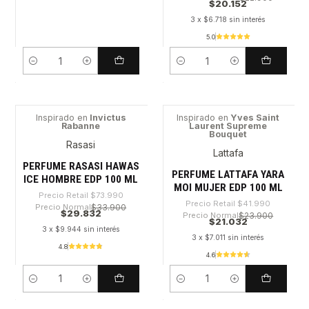
$20.152
3 x $6.718 sin interés
5.0
Cantidad
Cantidad
Inspirado en
Invictus
Inspirado en
Yves Saint
Rabanne
Laurent Supreme
-59%
-49%
Bouquet
Rasasi
Lattafa
PERFUME RASASI HAWAS
PERFUME LATTAFA YARA
ICE HOMBRE EDP 100 ML
MOI MUJER EDP 100 ML
Precio Retail
$73.990
Precio Retail
$41.990
Precio Normal
$33.900
$29.832
Precio Normal
$23.900
$21.032
3 x $9.944 sin interés
3 x $7.011 sin interés
4.8
4.6
Cantidad
Cantidad