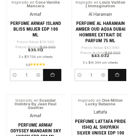
Inspirado en
Coco Vanille
Inspirado en
Louis Vuitton
Mancera
| Immagination
-54%
-48%
Armaf
Al Haramain
PERFUME ARMAF ISLAND
PERFUME AL HARAMAIN
BLISS MUJER EDP 100
AMBER OUD AQUA DUBAI
ML
HOMBRE EXTRAIT DE
PARFUM 75 ML
Precio Retail
$76.990
Precio Normal
$39.900
Precio Retail
$83.990
$35.112
Precio Normal
$48.900
$43.032
3 x $11.704 sin interés
3 x $14.344 sin interés
5.0
Cantidad
Cantidad
Inspirado en
Scandal
Inspirado en
One Millon
Hombre By Jean Paul
Lucky Rabanne
-28%
-61%
Gaultier
Lattafa
Armaf
PERFUME LATTAFA PRIDE
PERFUME ARMAF
ISHQ AL SHUYUKH
ODYSSEY MANDARIN SKY
SILVER UNISEX EDP 100