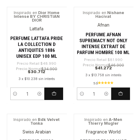
Inspirado en
Dior Home
Inspirado en
Nishane
Intense BY CHRISTIAN
Hacivat
-37%
-49%
DIOR
Afnan
Lattafa
PERFUME AFNAN
PERFUME LATTAFA PRIDE
SUPREMACY NOT ONLY
LA COLLECTION D
INTENSE EXTRAIT DE
ANTIQUITES 1886
PARFUM HOMBRE 100 ML
UNISEX EDP 100 ML
Precio Retail
$81.990
Precio Retail
$48.990
Precio Normal
$46.900
$41.272
Precio Normal
$34.900
$30.712
3 x $13.758 sin interés
3 x $10.238 sin interés
5.0
Cantidad
Cantidad
Inspirado en
Bdk Velvet
Inspirado en
A-Men
Tonka
Thierry Mugler
-28%
-64%
Swiss Arabian
Fragrance World