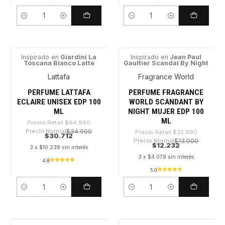
Cantidad
Cantidad
Inspirado en
Giardini La
Inspirado en
Jean Paul
Toscana Bianco Latte
Gaultier Scandal By Night
-52%
-62%
Lattafa
Fragrance World
PERFUME LATTAFA
PERFUME FRAGRANCE
ECLAIRE UNISEX EDP 100
WORLD SCANDANT BY
ML
NIGHT MUJER EDP 100
ML
Precio Retail
$64.990
Precio Normal
$34.900
Precio Retail
$32.990
$30.712
Precio Normal
$13.900
$12.232
3 x $10.238 sin interés
3 x $4.078 sin interés
4.8
5.0
Cantidad
Cantidad