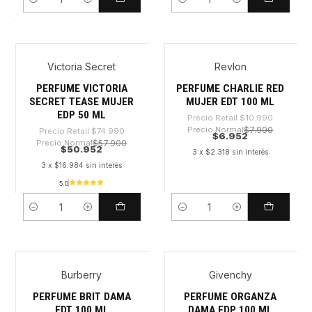
Cantidad
Cantidad
Victoria Secret
Revlon
-32%
-36%
PERFUME VICTORIA
PERFUME CHARLIE RED
SECRET TEASE MUJER
MUJER EDT 100 ML
EDP 50 ML
Precio Retail
$10.990
Precio Normal
$7.900
Precio Retail
$74.990
$6.952
Precio Normal
$57.900
$50.952
3 x $2.318 sin interés
3 x $16.984 sin interés
5.0
Cantidad
Cantidad
Burberry
Givenchy
-30%
-31%
PERFUME BRIT DAMA
PERFUME ORGANZA
EDT 100 ML
DAMA EDP 100 ML