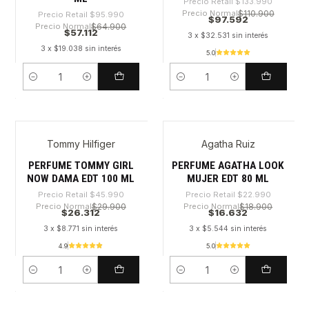
Precio Retail
$133.990
Precio Normal
$110.900
Precio Retail
$95.990
$97.592
Precio Normal
$64.900
$57.112
3 x $32.531 sin interés
3 x $19.038 sin interés
5.0
Cantidad
Cantidad
Tommy Hilfiger
Agatha Ruiz
-42%
-27%
PERFUME TOMMY GIRL
PERFUME AGATHA LOOK
NOW DAMA EDT 100 ML
MUJER EDT 80 ML
Precio Retail
$45.990
Precio Retail
$22.990
Precio Normal
$29.900
Precio Normal
$18.900
$26.312
$16.632
3 x $8.771 sin interés
3 x $5.544 sin interés
4.9
5.0
Cantidad
Cantidad