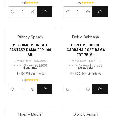
4.5
5.0
Cantidad
Cantidad
Britney Spears
Dolce Gabbana
-46%
-31%
PERFUME MIDNIGHT
PERFUME DOLCE
FANTASY DAMA EDP 100
GABBANA ROSE DAMA
ML
EDT 75 ML
Precio Retail
$37.990
Precio Retail
$97.990
Precio Normal
$22.900
Precio Normal
$75.900
$20.152
$66.792
3 x $6.718 sin interés
3 x $22.264 sin interés
4.8
Cantidad
Cantidad
Thierry Mugler
Giorgio Armani
-44%
-27%