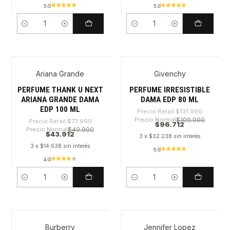
5.0
5.0
Cantidad
Cantidad
Ariana Grande
Givenchy
-40%
-26%
PERFUME THANK U NEXT
PERFUME IRRESISTIBLE
ARIANA GRANDE DAMA
DAMA EDP 80 ML
EDP 100 ML
Precio Retail
$131.990
Precio Normal
$109.900
Precio Retail
$73.990
$96.712
Precio Normal
$49.900
$43.912
3 x $32.238 sin interés
3 x $14.638 sin interés
5.0
4.0
Cantidad
Cantidad
Burberry
Jennifer Lopez
-28%
-17%