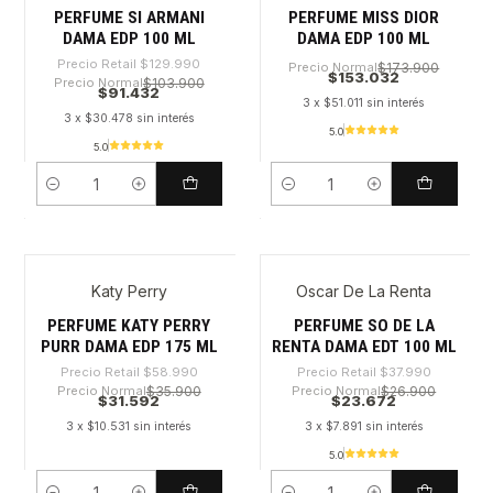
PERFUME SI ARMANI
PERFUME MISS DIOR
DAMA EDP 100 ML
DAMA EDP 100 ML
Precio Retail
$129.990
Precio Normal
$173.900
$153.032
Precio Normal
$103.900
$91.432
3 x $51.011 sin interés
3 x $30.478 sin interés
5.0
5.0
Cantidad
Cantidad
Katy Perry
Oscar De La Renta
-46%
-37%
PERFUME KATY PERRY
PERFUME SO DE LA
PURR DAMA EDP 175 ML
RENTA DAMA EDT 100 ML
Precio Retail
$58.990
Precio Retail
$37.990
Precio Normal
$35.900
Precio Normal
$26.900
$31.592
$23.672
3 x $10.531 sin interés
3 x $7.891 sin interés
5.0