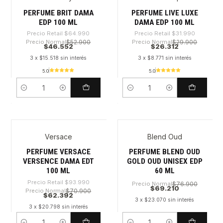
PERFUME BRIT DAMA
PERFUME LIVE LUXE
EDP 100 ML
DAMA EDP 100 ML
Precio Retail
$64.990
Precio Retail
$31.990
Precio Normal
$52.900
Precio Normal
$29.900
$46.552
$26.312
3 x $15.518 sin interés
3 x $8.771 sin interés
5.0
5.0
Cantidad
Cantidad
Versace
Blend Oud
-33%
PERFUME VERSACE
PERFUME BLEND OUD
VERSENCE DAMA EDT
GOLD OUD UNISEX EDP
100 ML
60 ML
Precio Retail
$93.990
Precio Normal
$76.900
$69.210
Precio Normal
$70.900
$62.392
3 x $23.070 sin interés
3 x $20.798 sin interés