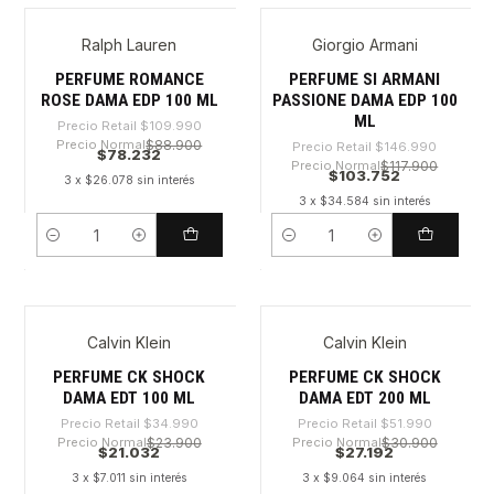
Ralph Lauren
Giorgio Armani
-28%
-29%
PERFUME ROMANCE
PERFUME SI ARMANI
ROSE DAMA EDP 100 ML
PASSIONE DAMA EDP 100
ML
Precio Retail
$109.990
Precio Normal
$88.900
Precio Retail
$146.990
$78.232
Precio Normal
$117.900
$103.752
3 x $26.078 sin interés
3 x $34.584 sin interés
Cantidad
Cantidad
Calvin Klein
Calvin Klein
-39%
-47%
PERFUME CK SHOCK
PERFUME CK SHOCK
DAMA EDT 100 ML
DAMA EDT 200 ML
Precio Retail
$34.990
Precio Retail
$51.990
Precio Normal
$23.900
Precio Normal
$30.900
$21.032
$27.192
3 x $7.011 sin interés
3 x $9.064 sin interés