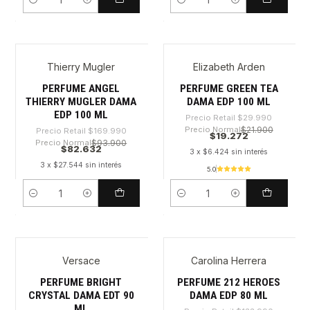
Cantidad
Cantidad
Thierry Mugler
Elizabeth Arden
-51%
-35%
PERFUME ANGEL
PERFUME GREEN TEA
THIERRY MUGLER DAMA
DAMA EDP 100 ML
EDP 100 ML
Precio Retail
$29.990
Precio Normal
$21.900
Precio Retail
$169.990
$19.272
Precio Normal
$93.900
$82.632
3 x $6.424 sin interés
3 x $27.544 sin interés
5.0
Cantidad
Cantidad
Versace
Carolina Herrera
-40%
-27%
PERFUME BRIGHT
PERFUME 212 HEROES
CRYSTAL DAMA EDT 90
DAMA EDP 80 ML
ML