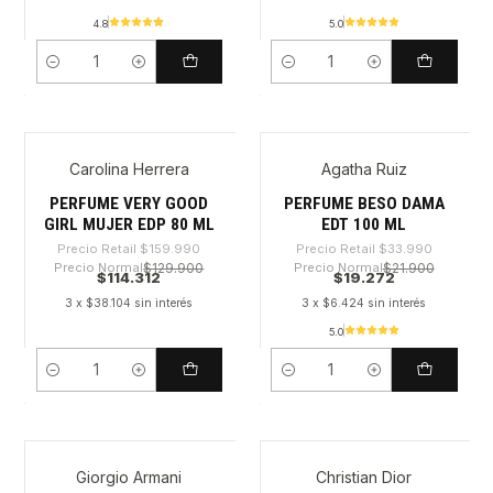
4.8
5.0
Cantidad
Cantidad
Carolina Herrera
Agatha Ruiz
-28%
-43%
PERFUME VERY GOOD
PERFUME BESO DAMA
GIRL MUJER EDP 80 ML
EDT 100 ML
Precio Retail
$159.990
Precio Retail
$33.990
Precio Normal
$129.900
Precio Normal
$21.900
$114.312
$19.272
3 x $38.104 sin interés
3 x $6.424 sin interés
5.0
Cantidad
Cantidad
Giorgio Armani
Christian Dior
-29%