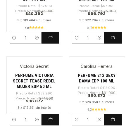
Precio Retail
$57.990
Precio Retail
$97.990
Precio Normal
$45.900
Precio Normal
$75.900
$40.392
$66.792
3 x $13.464 sin interés
3 x $22.264 sin interés
5.0
5.0
Cantidad
Cantidad
Victoria Secret
Carolina Herrera
-30%
-28%
PERFUME VICTORIA
PERFUME 212 SEXY
SECRET TEASE REBEL
DAMA EDP 100 ML
MUJER EDP 50 ML
Precio Retail
$112.990
Precio Normal
$91.900
Precio Retail
$52.990
$80.872
Precio Normal
$41.900
$36.872
3 x $26.958 sin interés
3 x $12.291 sin interés
5.0
Cantidad
Cantidad