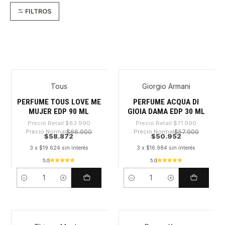
FILTROS
Tous
Giorgio Armani
-29%
-29%
PERFUME TOUS LOVE ME
PERFUME ACQUA DI
MUJER EDP 90 ML
GIOIA DAMA EDP 30 ML
Precio Retail
$83.990
Precio Retail
$71.990
Precio Normal
$66.900
Precio Normal
$57.900
$58.872
$50.952
3 x $19.624 sin interés
3 x $16.984 sin interés
5.0
5.0
Cantidad
Cantidad