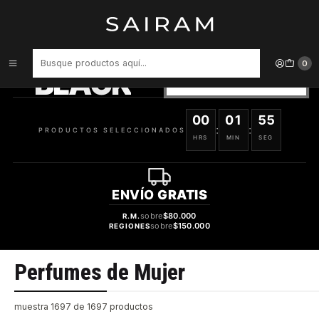
Inicio
Perfume
Perfumes de Mujer
PRODUCTOS
SELECCIONADOS
0
BLACK
VER OFERTAS
00
01
55
:
:
PRODUCTOS SELECCIONADOS
HRS
MIN
SEG
ENVÍO
GRATIS
sobre
$80.000
R.M.
sobre
$150.000
REGIONES
Perfumes de Mujer
muestra 1697 de 1697 productos