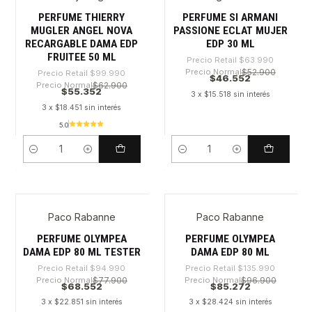
PERFUME THIERRY
PERFUME SI ARMANI
MUGLER ANGEL NOVA
PASSIONE ECLAT MUJER
RECARGABLE DAMA EDP
EDP 30 ML
FRUITEE 50 ML
Precio Retail
$63.990
Precio Normal
$52.900
Precio Retail
$99.990
$46.552
Precio Normal
$62.900
$55.352
3 x $15.518 sin interés
3 x $18.451 sin interés
5.0
Cantidad
Cantidad
Paco Rabanne
Paco Rabanne
-27%
-37%
PERFUME OLYMPEA
PERFUME OLYMPEA
DAMA EDP 80 ML TESTER
DAMA EDP 80 ML
Precio Retail
$94.990
Precio Retail
$135.990
Precio Normal
$77.900
Precio Normal
$96.900
$68.552
$85.272
3 x $22.851 sin interés
3 x $28.424 sin interés