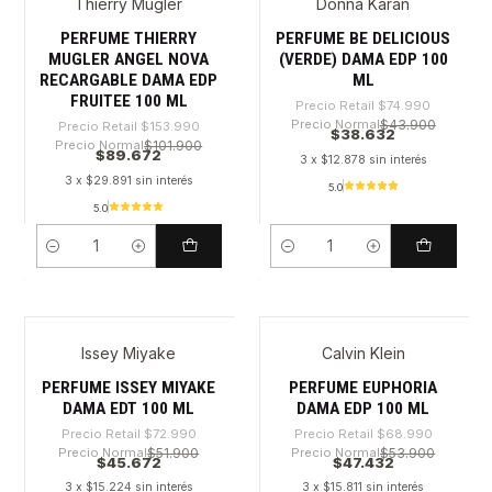
Thierry Mugler
Donna Karan
-41%
-48%
PERFUME THIERRY
PERFUME BE DELICIOUS
MUGLER ANGEL NOVA
(VERDE) DAMA EDP 100
RECARGABLE DAMA EDP
ML
FRUITEE 100 ML
Precio Retail
$74.990
Precio Normal
$43.900
Precio Retail
$153.990
$38.632
Precio Normal
$101.900
$89.672
3 x $12.878 sin interés
3 x $29.891 sin interés
5.0
5.0
Cantidad
Cantidad
Issey Miyake
Calvin Klein
-37%
-31%
PERFUME ISSEY MIYAKE
PERFUME EUPHORIA
DAMA EDT 100 ML
DAMA EDP 100 ML
Precio Retail
$72.990
Precio Retail
$68.990
Precio Normal
$51.900
Precio Normal
$53.900
$45.672
$47.432
3 x $15.224 sin interés
3 x $15.811 sin interés