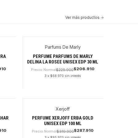
Ver más productos
Parfums De Marly
URA
PERFUME PARFUMS DE MARLY
DELINA LA ROSEE UNISEX EDP 30 ML
910
$206.910
Precio Normal
$229.900
3 x $68.970 sin interés
Cantidad
Xerjoff
AHAR
PERFUME XERJOFF ERBA GOLD
UNISEX EDP 100 ML
910
$287.910
Precio Normal
$319.900
3 x $95.970 sin interés