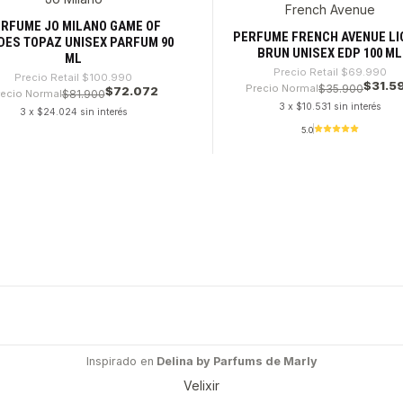
8%
-54%
French Avenue
RFUME JO MILANO GAME OF
PERFUME FRENCH AVENUE LI
DES TOPAZ UNISEX PARFUM 90
BRUN UNISEX EDP 100 ML
ML
Precio Retail
$69.990
Precio Retail
$100.990
$31.5
Precio Normal
$35.900
$72.072
ecio Normal
$81.900
3 x $10.531 sin interés
3 x $24.024 sin interés
5.0
dad
Cantidad
Inspirado en
Delina by Parfums de Marly
Velixir