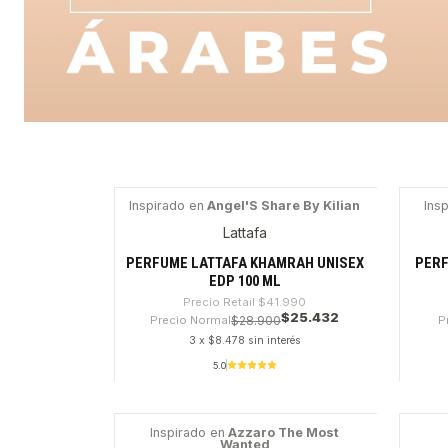
Inspirado en
Angel'S Share By Kilian
Ins
-39%
-5
Lattafa
PERFUME LATTAFA KHAMRAH UNISEX
PERF
EDP 100 ML
Precio Retail
$41.990
$25.432
Precio Normal
$28.900
P
3 x $8.478 sin interés
5.0
Cantidad
Canti
Inspirado en
Azzaro The Most
Wanted