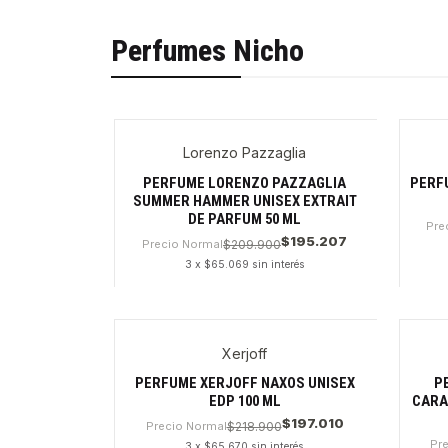
Perfumes Nicho
Lorenzo Pazzaglia
PERFUME LORENZO PAZZAGLIA
PERFU
SUMMER HAMMER UNISEX EXTRAIT
DE PARFUM 50 ML
Pre
$195.207
Precio Normal
$209.900
3 x $65.069 sin interés
Cantidad
Canti
Xerjoff
PERFUME XERJOFF NAXOS UNISEX
P
EDP 100 ML
CARA
$197.010
Precio Normal
$218.900
Pr
3 x $65.670 sin interés