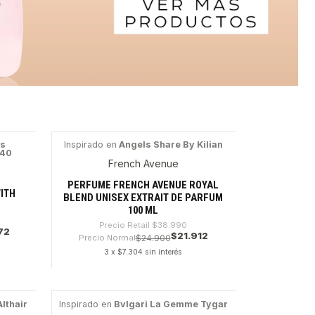
is
Inspirado en
Angels Share By Kilian
540
-43%
French Avenue
PERFUME FRENCH AVENUE ROYAL
ITH
BLEND UNISEX EXTRAIT DE PARFUM
100 ML
Precio Retail
$38.990
72
$21.912
Precio Normal
$24.900
3 x $7.304 sin interés
Cantidad
lthair
Inspirado en
Bvlgari La Gemme Tygar