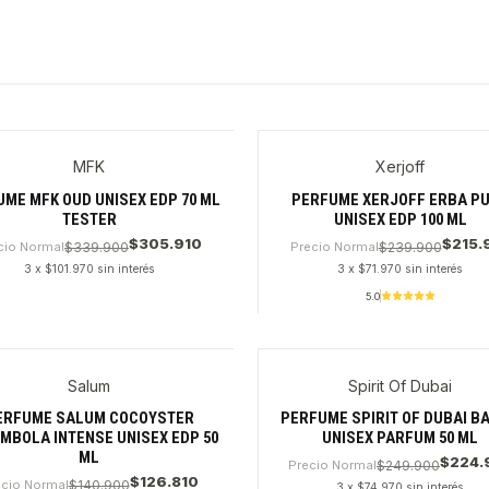
MFK
Xerjoff
ME MFK OUD UNISEX EDP 70 ML
PERFUME XERJOFF ERBA P
TESTER
UNISEX EDP 100 ML
$305.910
$215.
cio Normal
$339.900
Precio Normal
$239.900
3 x $101.970 sin interés
3 x $71.970 sin interés
5.0
dad
Cantidad
Salum
Spirit Of Dubai
ERFUME SALUM COCOYSTER
PERFUME SPIRIT OF DUBAI B
MBOLA INTENSE UNISEX EDP 50
UNISEX PARFUM 50 ML
ML
$224.
Precio Normal
$249.900
$126.810
ecio Normal
$140.900
3 x $74.970 sin interés