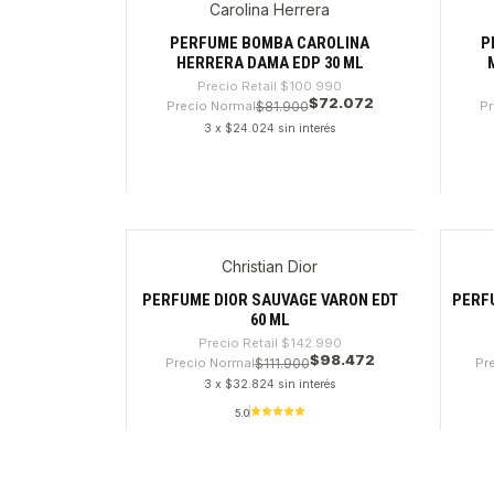
Carolina Herrera
-28%
-31
PERFUME BOMBA CAROLINA
P
HERRERA DAMA EDP 30 ML
Precio Retail
$100.990
$72.072
Precio Normal
$81.900
Pr
3 x $24.024 sin interés
Cantidad
Canti
Christian Dior
-31%
-32
PERFUME DIOR SAUVAGE VARON EDT
PERF
60 ML
Precio Retail
$142.990
$98.472
Precio Normal
$111.900
Pr
3 x $32.824 sin interés
5.0
Cantidad
Canti