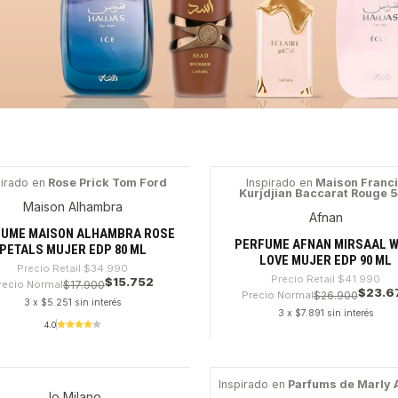
pirado en
Rose Prick Tom Ford
Inspirado en
Maison Franc
Kurjdjian Baccarat Rouge 
4%
-43%
Maison Alhambra
Afnan
UME MAISON ALHAMBRA ROSE
PERFUME AFNAN MIRSAAL W
PETALS MUJER EDP 80 ML
LOVE MUJER EDP 90 ML
Precio Retail
$34.990
Precio Retail
$41.990
$15.752
recio Normal
$17.900
$23.6
Precio Normal
$26.900
3 x $5.251 sin interés
3 x $7.891 sin interés
4.0
dad
Cantidad
Inspirado en
Parfums de Marly A
Jo Milano