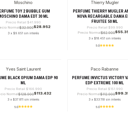
Moschino
Thierry Mugler
%
-44%
ERFUME TOY 2 BUBBLE GUM
PERFUME THIERRY MUGLER A
MOSCHINO DAMA EDT 30 ML
NOVA RECARGABLE DAMA E
FRUITEE 50 ML
Precio Retail
$41.990
$28.952
ecio Normal
$32.900
Precio Retail
$99.990
$55.3
Precio Normal
$62.900
3 x $9.651 sin interés
3 x $18.451 sin interés
5.0
dad
Cantidad
Yves Saint Laurent
Paco Rabanne
%
-34%
UME BLACK OPIUM DAMA EDP 90
PERFUME INVICTUS VICTORY 
ML
EDP EXTREME 100 ML
Precio Retail
$166.990
Precio Retail
$151.990
$113.432
$99.3
ecio Normal
$128.900
Precio Normal
$112.900
3 x $37.811 sin interés
3 x $33.118 sin interés
5.0
5.0
dad
Cantidad