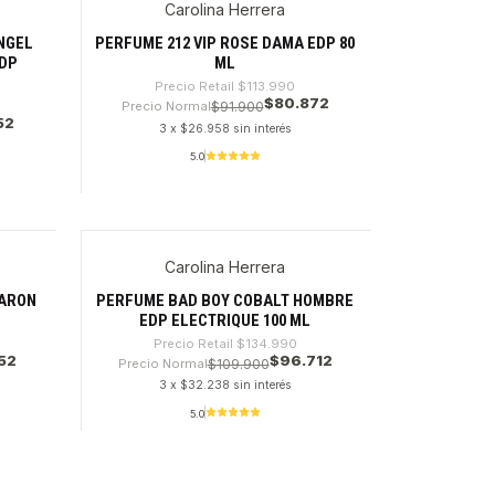
Carolina Herrera
-29%
NGEL
PERFUME 212 VIP ROSE DAMA EDP 80
DP
ML
Precio Retail
$113.990
$80.872
Precio Normal
$91.900
52
3 x $26.958 sin interés
5.0
Cantidad
Carolina Herrera
-28%
VARON
PERFUME BAD BOY COBALT HOMBRE
EDP ELECTRIQUE 100 ML
Precio Retail
$134.990
52
$96.712
Precio Normal
$109.900
3 x $32.238 sin interés
5.0
Cantidad