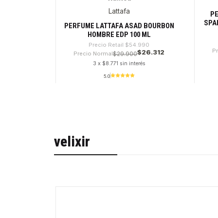
-52%
-2
Lattafa
PE
SPA
PERFUME LATTAFA ASAD BOURBON
HOMBRE EDP 100 ML
Precio Retail
$54.990
Pr
$26.312
Precio Normal
$29.900
3 x $8.771 sin interés
5.0
Cantidad
Canti
velixir
-31%
Nuevo