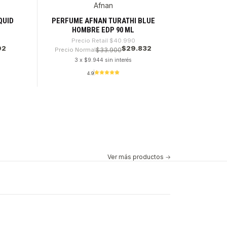
-27%
Afnan
QUID
PERFUME AFNAN TURATHI BLUE
HOMBRE EDP 90 ML
Precio Retail
$40.990
92
$29.832
Precio Normal
$33.900
3 x $9.944 sin interés
4.9
Cantidad
Ver más productos
-30%
Nuevo