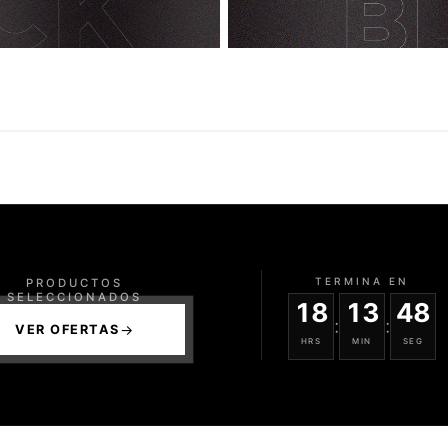
FRAGANCIAS
AMADERADAS
TERMINA EN
PRODUCTOS
SELECCIONADOS
18
13
47
:
:
VER OFERTAS
HRS
MIN
SEG