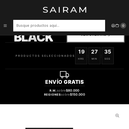
Inicio
Perfume
Perfumes Unisex
Perfume Beas 764 Clon Amouage Sunshine Unisex Edp 50 ml
PRODUCTOS
0
SELECCIONADOS
BLACK
VER OFERTAS
19
27
34
:
:
PRODUCTOS SELECCIONADOS
HRS
MIN
SEG
ENVÍO
GRATIS
sobre
$80.000
R.M.
sobre
$150.000
REGIONES
44%