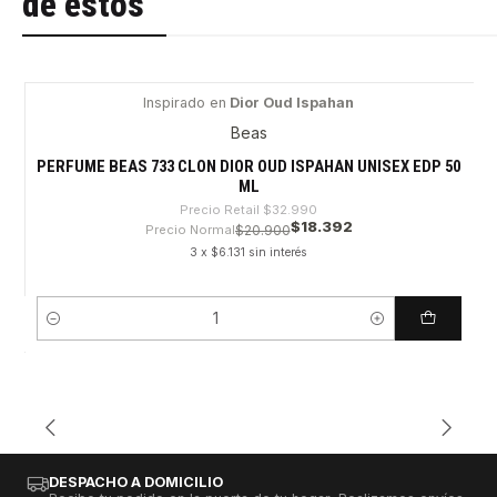
de estos
Inspirado en
Dior Oud Ispahan
-44%
Beas
PERFUME BEAS 733 CLON DIOR OUD ISPAHAN UNISEX EDP 50
ML
Precio Retail
$32.990
$18.392
Precio Normal
$20.900
3 x $6.131 sin interés
Cantidad
DESPACHO A DOMICILIO