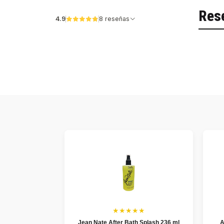
Res
4.9
8 reseñas
★★★★★
Jean Nate After Bath Splash 236 ml
A