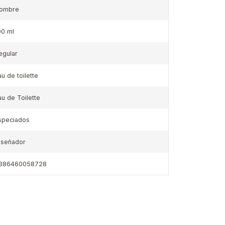
ombre
00 ml
egular
au de toilette
au de Toilette
speciados
iseñador
386460058728