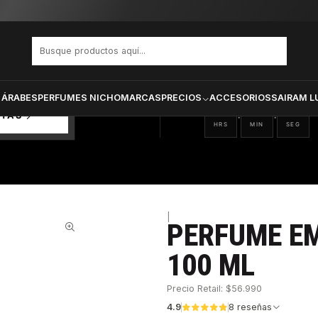
EM VARON EDT 100 ML
PRODUCTOS SELECCIONA
CTOS
ONADOS
 ÁRABES
PERFUMES NICHO
MARCAS
PRECIOS
ACCESORIOS
SAIRAM L
18
10
12
:
:
RTAS
HRS
MIN
SEG
|
PERFUME E
28%
100 ML
Precio Retail: $56.990
4.9
8 reseñas