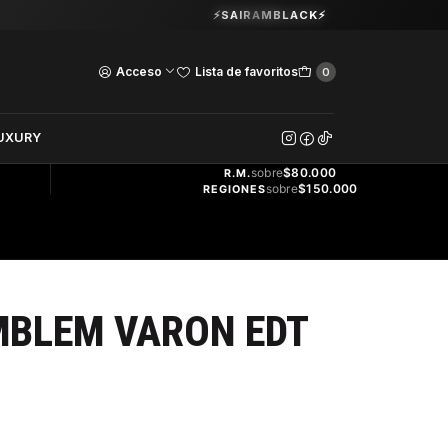
Guardia Vieja 202. Oficina 102.
⚡SAIRAMBLACK⚡
Ver Horarios
Acceso
Lista de favoritos
0
DOS
UXURY
ENVÍO
GRATIS
sobre
$80.000
R.M.
sobre
$150.000
REGIONES
MBLEM VARON EDT