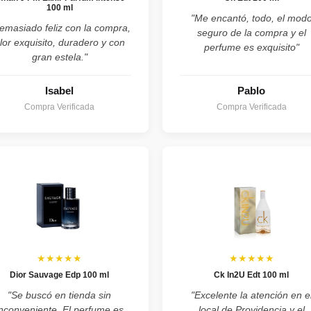
100 ml
"Me encantó, todo, el mod
emasiado feliz con la compra,
seguro de la compra y el
lor exquisito, duradero y con
perfume es exquisito"
gran estela."
Isabel
Pablo
Compra Verificada
Compra Verificada
★★★★★
★★★★★
Dior Sauvage Edp 100 ml
Ck In2U Edt 100 ml
"Se buscó en tienda sin
"Excelente la atención en e
inconveniente. El perfume es
local de Providencia y el