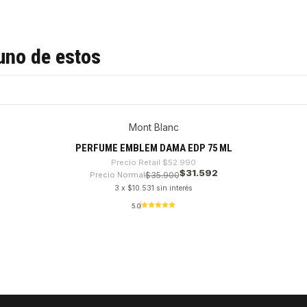
uno de estos
Mont Blanc
PERFUME EMBLEM DAMA EDP 75 ML
Precio Retail
$52.990
$31.592
Precio Normal
$35.900
3 x $10.531 sin interés
5.0