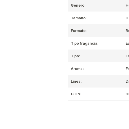
Género:
H
Tamaño:
1
Formato:
R
Tipo fragancia:
E
Tipo:
E
Aroma:
E
Linea:
D
GTIN:
3