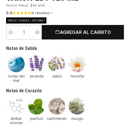
Precio Retail: $60.990
5.0
4 reseñas
PRECIO TIENDAS | INTERNET
AGREGAR AL CARRITO
Cantidad
Notas de Salida
notas del
lavanda
sabio
nenúfar
mar
Notas de Corazón
ámbar
pachulí
cashmeran
musgo
xtreme