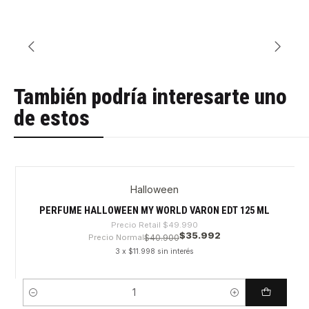
También podría interesarte uno
de estos
Halloween
-28%
PERFUME HALLOWEEN MY WORLD VARON EDT 125 ML
Precio Retail
$49.990
$35.992
Precio Normal
$40.900
3 x $11.998 sin interés
Cantidad