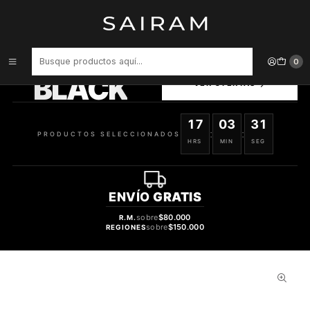
Inicio
Perfume
Perfumes de Hombre
Perfume Halloween Hero Varon Edt 125 ml
PRODUCTOS
0
SELECCIONADOS
BLACK
VER OFERTAS
17
03
30
:
:
PRODUCTOS SELECCIONADOS
HRS
MIN
SEG
ENVÍO
GRATIS
sobre
$80.000
R.M.
sobre
$150.000
REGIONES
50%