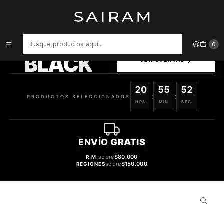
Inicio
Perfume
Perfumes Unisex
PERFUME SUPER NOVA AUTOBIOGRAPHY UNISEX EDP 50 ML
PRODUCTOS
0
SELECCIONADOS
BLACK
VER OFERTAS
20
55
51
:
:
PRODUCTOS SELECCIONADOS
HRS
MIN
SEG
ENVÍO
GRATIS
sobre
$80.000
R.M.
sobre
$150.000
REGIONES
56%