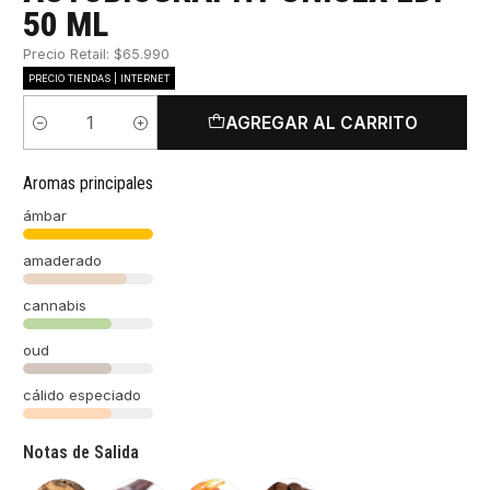
50 ML
Precio Retail: $65.990
PRECIO TIENDAS | INTERNET
AGREGAR AL CARRITO
Cantidad
Aromas principales
ámbar
amaderado
cannabis
oud
cálido especiado
Notas de Salida