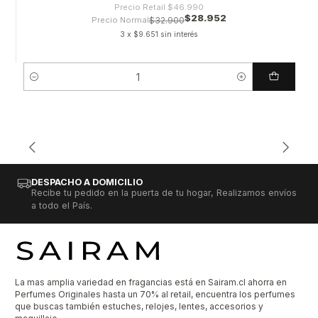
Precio Retail
$46.990
$28.952
Precio Normal
$32.900
3 x $9.651 sin interés
Cantidad
DESPACHO A DOMICILIO
Recibe tu pedido en la puerta de tu hogar, Realizamos envíos
a todo el País.
La mas amplia variedad en fragancias está en Sairam.cl ahorra en
Perfumes Originales hasta un 70% al retail, encuentra los perfumes
que buscas también estuches, relojes, lentes, accesorios y