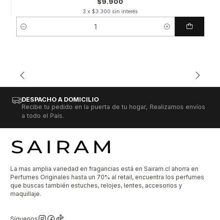
$9.900
3 x $3.300 sin interés
Cantidad
DESPACHO A DOMICILIO
Recibe tu pedido en la puerta de tu hogar, Realizamos envíos
a todo el País.
La mas amplia variedad en fragancias está en Sairam.cl ahorra en
Perfumes Originales hasta un 70% al retail, encuentra los perfumes
que buscas también estuches, relojes, lentes, accesorios y
maquillaje.
Síguenos