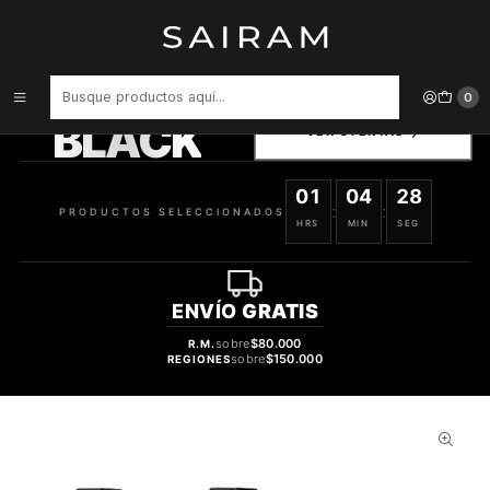
Inicio
Accesorios para Dispositivos
Soporte Universal Car Rearview Mirror Mount 203 745964139365
PRODUCTOS
0
SELECCIONADOS
BLACK
VER OFERTAS
01
04
27
:
:
PRODUCTOS SELECCIONADOS
HRS
MIN
SEG
ENVÍO
GRATIS
sobre
$80.000
R.M.
sobre
$150.000
REGIONES
29%