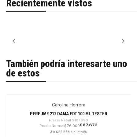
Recientemente vistos
También podría interesarte uno
de estos
Carolina Herrera
-37%
PERFUME 212 DAMA EDT 100 ML TESTER
Precio Retail
$107.990
$67.672
Precio Normal
$76.900
3 x $22.558 sin interés