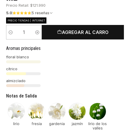
Precio Retail: $121.990
5.0
5 reseñas
PRECIO TIENDAS | INTERNET
AGREGAR AL CARRO
Cantidad
Aromas principales
floral blanco
cítrico
almizclado
Notas de Salida
lirio
fresia
gardenia
jazmín
lirio de los
valles