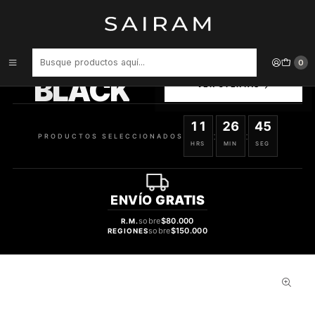
Inicio
Perfume
Perfumes de Mujer
PERFUME 212 DAMA EDT 100 ML
PRODUCTOS
0
SELECCIONADOS
BLACK
VER OFERTAS
11
26
44
:
:
PRODUCTOS SELECCIONADOS
HRS
MIN
SEG
ENVÍO
GRATIS
sobre
$80.000
R.M.
sobre
$150.000
REGIONES
34%