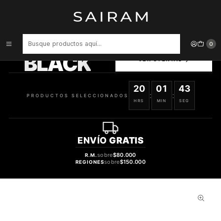
Inicio
Perfume
Perfumes de Hombre
PERFUME 212 VARON EDT 30 ML
PRODUCTOS
0
SELECCIONADOS
BLACK
VER OFERTAS
20
01
42
:
:
PRODUCTOS SELECCIONADOS
HRS
MIN
SEG
ENVÍO
GRATIS
sobre
$80.000
R.M.
sobre
$150.000
REGIONES
29%