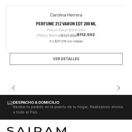
Carolina Herrera
-29%
Agotado
PERFUME 212 VARON EDT 200 ML
Precio Retail
$159.990
$112.552
Precio Normal
$127.900
3 x $37.518 sin interés
VER DETALLES
DESPACHO A DOMICILIO
Recibe tu pedido en la puerta de tu hogar, Realizamos envíos
a todo el País.