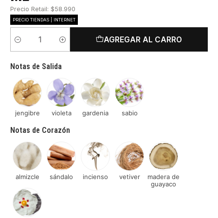
Precio Retail: $58.990
PRECIO TIENDAS | INTERNET
AGREGAR AL CARRO
Cantidad
Notas de Salida
jengibre
violeta
gardenia
sabio
Notas de Corazón
almizcle
sándalo
incienso
vetiver
madera de
guayaco