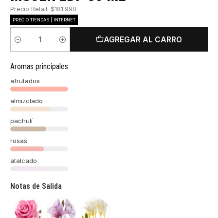
Precio Retail: $181.990
PRECIO TIENDAS | INTERNET
AGREGAR AL CARRO
Cantidad
Aromas principales
afrutados
almizclado
pachulí
rosas
atalcado
Notas de Salida