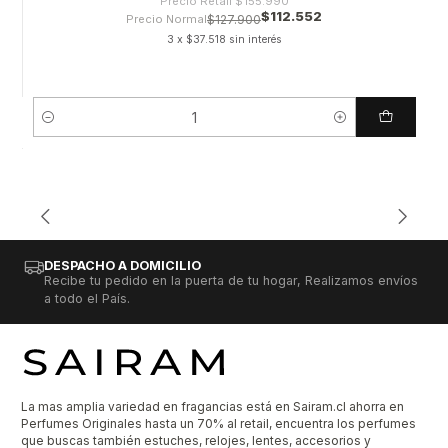
Precio Retail
$155.990
$112.552
Precio Normal
$127.900
3 x $37.518 sin interés
Cantidad
DESPACHO A DOMICILIO
Recibe tu pedido en la puerta de tu hogar, Realizamos envíos
a todo el País.
La mas amplia variedad en fragancias está en Sairam.cl ahorra en
Perfumes Originales hasta un 70% al retail, encuentra los perfumes
que buscas también estuches, relojes, lentes, accesorios y