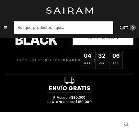
Inicio
Perfume
Perfumes de Mujer
PERFUME 212 VIP ROSE ELIXIR MUJER EDP 80 ML
PRODUCTOS
0
SELECCIONADOS
BLACK
VER OFERTAS
04
32
05
:
:
PRODUCTOS SELECCIONADOS
HRS
MIN
SEG
ENVÍO
GRATIS
sobre
$80.000
R.M.
sobre
$150.000
REGIONES
38%