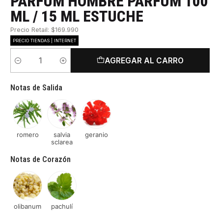
PARFUM HOMBRE PARFUM 100
ML / 15 ML ESTUCHE
Precio Retail: $169.990
PRECIO TIENDAS | INTERNET
AGREGAR AL CARRO
Cantidad
Notas de Salida
romero
salvia
geranio
sclarea
Notas de Corazón
olibanum
pachulí