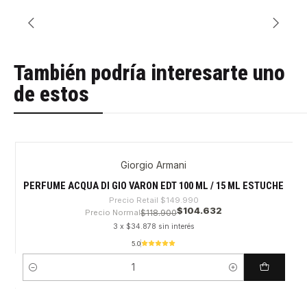
También podría interesarte uno
de estos
Giorgio Armani
-30%
PERFUME ACQUA DI GIO VARON EDT 100 ML / 15 ML ESTUCHE
Precio Retail
$149.990
$104.632
Precio Normal
$118.900
3 x $34.878 sin interés
5.0
Cantidad