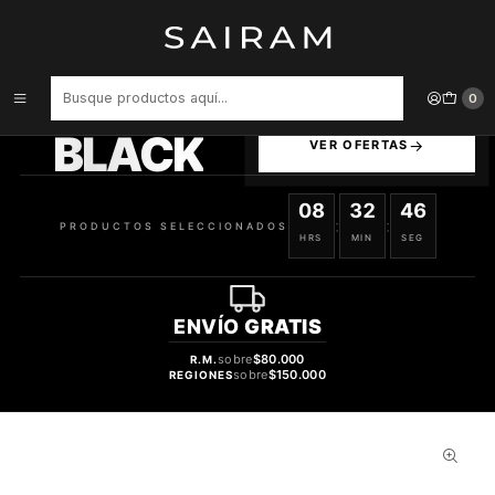
Inicio
Perfume
Perfumes de Hombre
PERFUME ACQUA DI GIO PARFUM HOMBRE PARFUM 100 ML / 15 ML
ESTUCHE
PRODUCTOS
0
SELECCIONADOS
BLACK
VER OFERTAS
08
32
46
:
:
PRODUCTOS SELECCIONADOS
HRS
MIN
SEG
ENVÍO
GRATIS
sobre
$80.000
R.M.
sobre
$150.000
REGIONES
28%