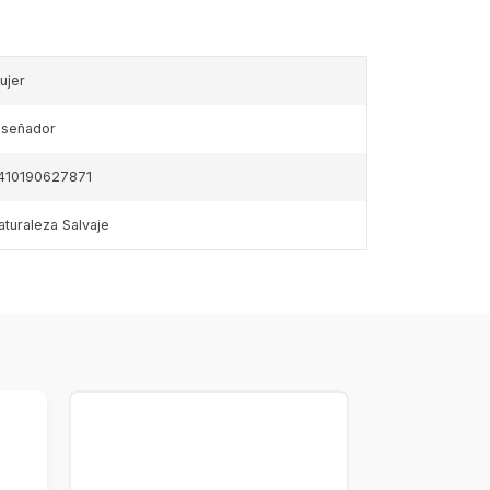
ujer
iseñador
410190627871
aturaleza Salvaje