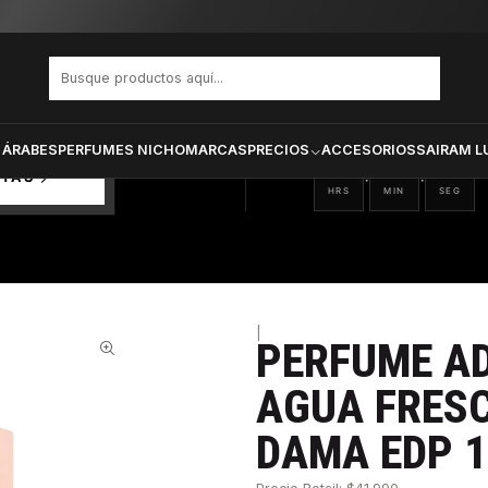
Dominguez Agua Fresca Nude Musk Dama Edp 120 ml
PRODUCTOS SELECCIONA
CTOS
ONADOS
 ÁRABES
PERFUMES NICHO
MARCAS
PRECIOS
ACCESORIOS
SAIRAM L
10
45
10
:
:
RTAS
HRS
MIN
SEG
|
PERFUME A
31%
AGUA FRES
DAMA EDP 1