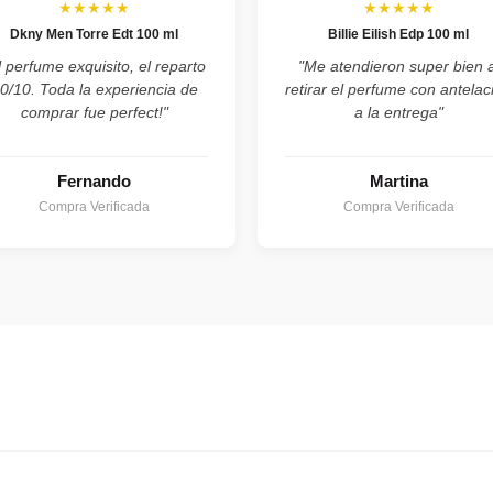
★★★★★
★★★★★
Dkny Men Torre Edt 100 ml
Billie Eilish Edp 100 ml
l perfume exquisito, el reparto
"Me atendieron super bien a
0/10. Toda la experiencia de
retirar el perfume con antelac
comprar fue perfect!"
a la entrega"
Fernando
Martina
Compra Verificada
Compra Verificada