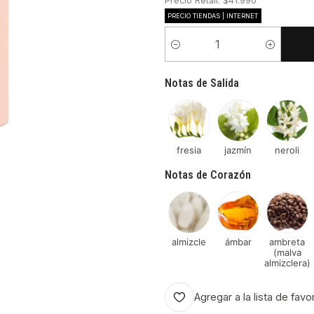
Precio Retail: $41.990
PRECIO TIENDAS | INTERNET
Cantidad
Notas de Salida
fresia
jazmín
neroli
Notas de Corazón
almizcle
ámbar
ambreta
(malva
almizclera)
Agregar a la lista de favo