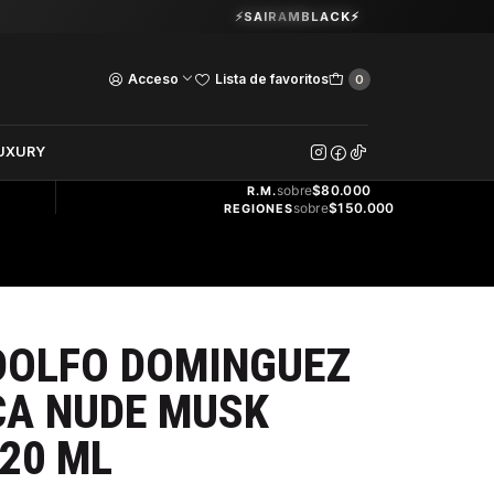
Guardia Vieja 202. Oficina 102.
⚡SAIRAMBLACK⚡
Ver Horarios
Acceso
Lista de favoritos
0
DOS
UXURY
ENVÍO
GRATIS
sobre
$80.000
R.M.
sobre
$150.000
REGIONES
DOLFO DOMINGUEZ
CA NUDE MUSK
20 ML