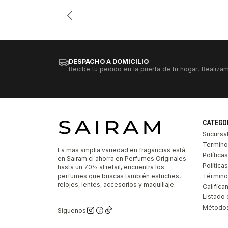
Cantidad
DESPACHO A DOMICILIO
Recibe tu pedido en la puerta de tu hogar, Realizam
CATEGO
Sucursa
Termino
La mas amplia variedad en fragancias está
Política
en Sairam.cl ahorra en Perfumes Originales
Polític
hasta un 70% al retail, encuentra los
perfumes que buscas también estuches,
Término
relojes, lentes, accesorios y maquillaje.
Califíca
Listado 
Métodos
Síguenos