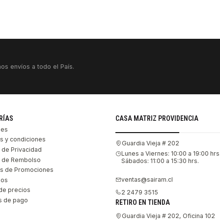
os envíos a todo el País.
RÍAS
CASA MATRIZ PROVIDENCIA
les
s y condiciones
Guardia Vieja # 202
s de Privacidad
Lunes a Viernes: 10:00 a 19:00 hrs
as de Rembolso
Sábados: 11:00 a 15:30 hrs.
s de Promociones
ventas@sairam.cl
nos
de precios
2 2479 3515
 de pago
RETIRO EN TIENDA
Guardia Vieja # 202, Oficina 102