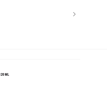
-26%
20 ML