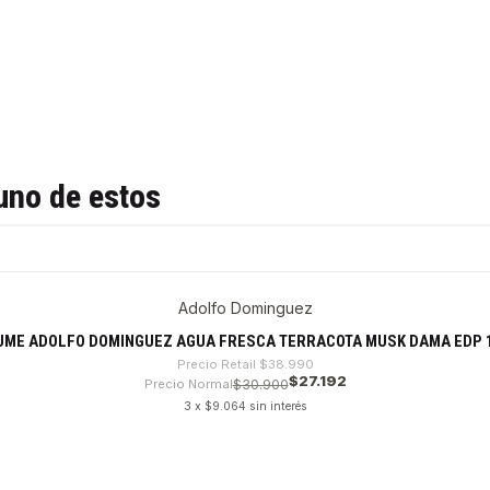
uno de estos
Adolfo Dominguez
UME ADOLFO DOMINGUEZ AGUA FRESCA TERRACOTA MUSK DAMA EDP 1
Precio Retail
$38.990
$27.192
Precio Normal
$30.900
3 x $9.064 sin interés