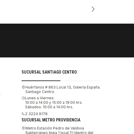
Cantidad
PAGOS SE
Tu compra 
SUCURSAL SANTIAGO CENTRO
Huérfanos # 863 Local 13, Galería España.
Santiago Centro.
.
Lunes a Viernes:
10:00 a 14:00 y 15:00 a 19:00 hrs.
Sábados: 10:00 a 14:00 hrs.
2 3224 9178
SUCURSAL METRO PROVIDENCIA
Metro Estación Pedro de Valdivia
Subterráneo línea 1 local 11 (dentro del