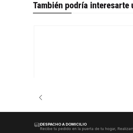
También podría interesarte 
-35%
Cantidad
DESPACHO A DOMICILIO
Recibe tu pedido en la puerta de tu hogar, Realizam