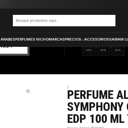
 RISALAH SYMPHONY OF LOVE UNISEX EDP 100 ML TESTER
PRODUCTOS SELECCIONA
CTOS
ONADOS
 ÁRABES
PERFUMES NICHO
MARCAS
PRECIOS
ACCESORIOS
SAIRAM L
16
59
14
:
:
RTAS
HRS
MIN
SEG
|
PERFUME AL
32%
SYMPHONY O
EDP 100 ML