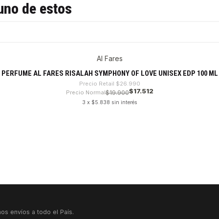
uno de estos
Al Fares
PERFUME AL FARES RISALAH SYMPHONY OF LOVE UNISEX EDP 100 ML
Precio Retail
$26.990
$17.512
Precio Normal
$19.900
3 x $5.838 sin interés
os envíos a todo el País.