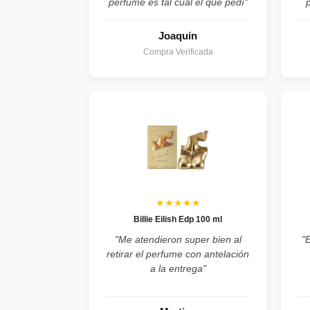
perfume es tal cual el que pedí"
Joaquin
Compra Verificada
★★★★★
Billie Eilish Edp 100 ml
"Me atendieron super bien al
"
retirar el perfume con antelación
a la entrega"