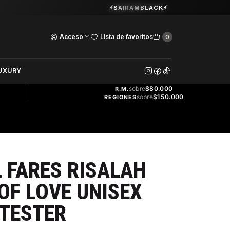
Guardia Vieja 202. Oficina 102.
⚡SAIRAMBLACK⚡
Ver Horarios
Acceso
Lista de favoritos
0
DOS
UXURY
ENVÍO
GRATIS
sobre
$80.000
R.M.
sobre
$150.000
REGIONES
 FARES RISALAH
F LOVE UNISEX
 TESTER