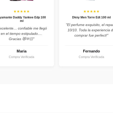
★★★★★
★★★★★
yamante Daddy Yankee Edp 100
Dkny Men Torre Edt 100 ml
ml
"El perfume exquisito, el repa
xcelente… confiable me llegó
10/10. Toda la experiencia 
en el tiempo estipulado….
comprar fue perfect!"
Gracias 😻🫶🏻"
Maria
Fernando
Compra Verificada
Compra Verificada