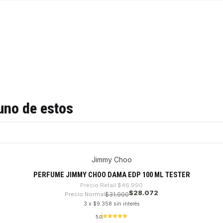
uno de estos
Jimmy Choo
PERFUME JIMMY CHOO DAMA EDP 100 ML TESTER
Precio Retail
$46.990
$28.072
Precio Normal
$31.900
3 x $9.358 sin interés
5.0