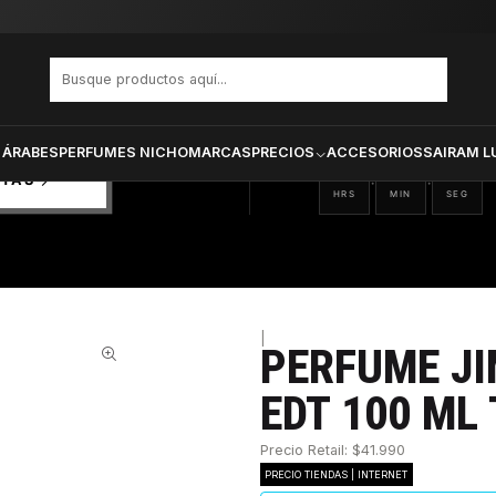
 100 ml Tester
PRODUCTOS SELECCIONA
CTOS
ONADOS
 ÁRABES
PERFUMES NICHO
MARCAS
PRECIOS
ACCESORIOS
SAIRAM L
10
12
49
:
:
RTAS
HRS
MIN
SEG
|
PERFUME J
33%
EDT 100 ML
Precio Retail: $41.990
PRECIO TIENDAS | INTERNET