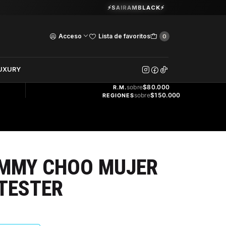
Guardia Vieja 202. Oficina 102.
⚡SAIRAMBLACK⚡
Ver Horarios
Acceso
Lista de favoritos
0
DOS
UXURY
ENVÍO
GRATIS
sobre
$80.000
R.M.
sobre
$150.000
REGIONES
IMMY CHOO MUJER
 TESTER