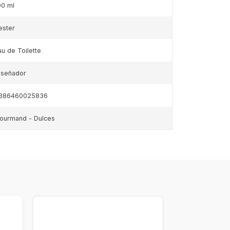
00 ml
ester
au de Toilette
iseñador
386460025836
ourmand - Dulces