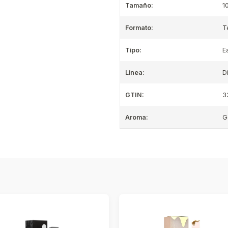
Tamaño:
1
Formato:
T
Tipo:
E
Linea:
D
GTIN:
3
Aroma:
G