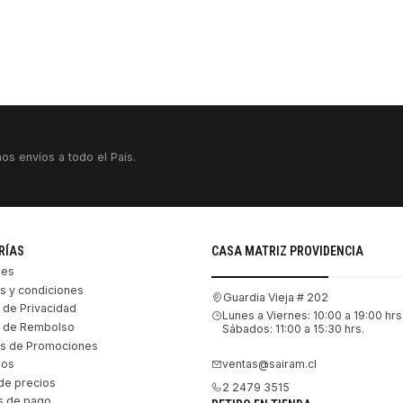
os envíos a todo el País.
RÍAS
CASA MATRIZ PROVIDENCIA
les
s y condiciones
Guardia Vieja # 202
s de Privacidad
Lunes a Viernes: 10:00 a 19:00 hrs
as de Rembolso
Sábados: 11:00 a 15:30 hrs.
s de Promociones
ventas@sairam.cl
nos
de precios
2 2479 3515
 de pago