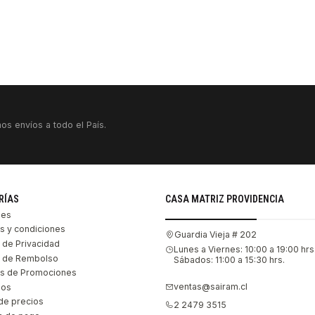
os envíos a todo el País.
RÍAS
CASA MATRIZ PROVIDENCIA
les
s y condiciones
Guardia Vieja # 202
s de Privacidad
Lunes a Viernes: 10:00 a 19:00 hrs
as de Rembolso
Sábados: 11:00 a 15:30 hrs.
s de Promociones
ventas@sairam.cl
nos
de precios
2 2479 3515