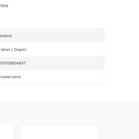
ritos
ombre
rabes / Dupes
291106814897
maderados