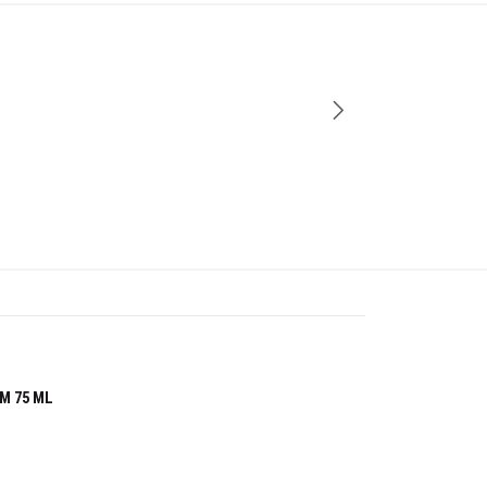
-49%
M 75 ML