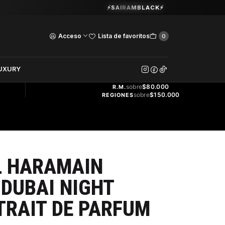
Guardia Vieja 202. Oficina 102.
⚡SAIRAMBLACK⚡
Ver Horarios
Acceso
Lista de favoritos
0
DOS
UXURY
ENVÍO
GRATIS
sobre
$80.000
R.M.
sobre
$150.000
REGIONES
L HARAMAIN
DUBAI NIGHT
RAIT DE PARFUM