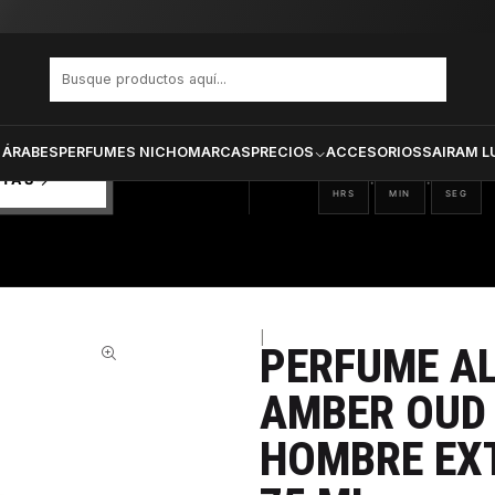
ARAMAIN AMBER OUD DUBAI NIGHT HOMBRE EXTRAIT DE PARFUM 75 ML
PRODUCTOS SELECCIONA
CTOS
ONADOS
 ÁRABES
PERFUMES NICHO
MARCAS
PRECIOS
ACCESORIOS
SAIRAM L
20
32
21
:
:
RTAS
HRS
MIN
SEG
|
PERFUME A
29%
AMBER OUD 
HOMBRE EXT