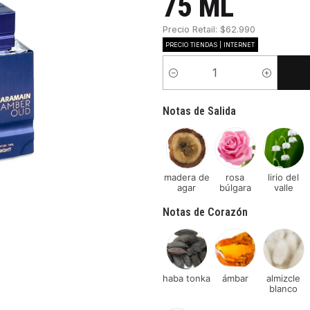
75 ML
Precio Retail: $62.990
PRECIO TIENDAS | INTERNET
Cantidad
Notas de Salida
madera de
rosa
lirio del
agar
búlgara
valle
Notas de Corazón
haba tonka
ámbar
almizcle
blanco