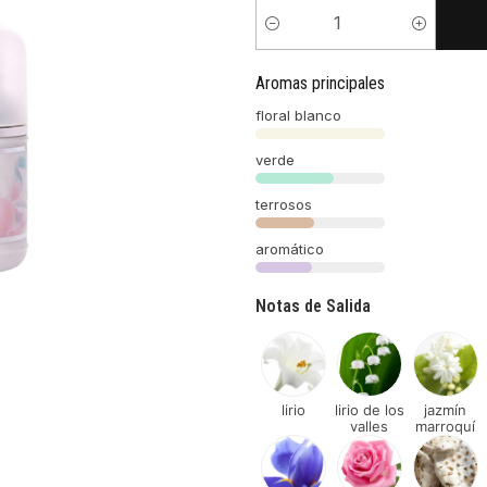
Cantidad
Aromas principales
floral blanco
verde
terrosos
aromático
Notas de Salida
lirio
lirio de los
jazmín
valles
marroquí