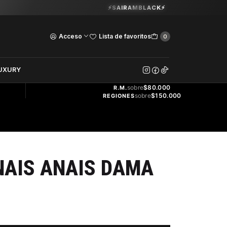
Guardia Vieja 202. Oficina 102.
⚡SAIRAMBLACK⚡
Ver Horarios
Acceso
Lista de favoritos
0
DOS
UXURY
ENVÍO
GRATIS
sobre
$80.000
R.M.
sobre
$150.000
REGIONES
NAIS ANAIS DAMA