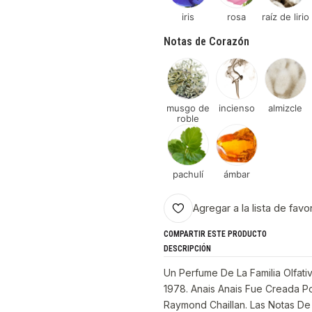
iris
rosa
raíz de lirio
Notas de Corazón
musgo de
incienso
almizcle
roble
pachulí
ámbar
Agregar a la lista de favo
COMPARTIR ESTE PRODUCTO
DESCRIPCIÓN
Un Perfume De La Familia Olfati
1978. Anais Anais Fue Creada P
Raymond Chaillan. Las Notas De