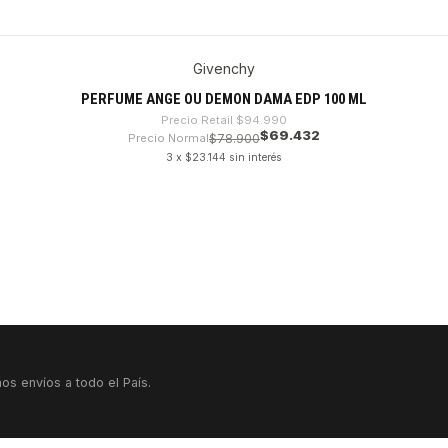
Givenchy
PERFUME ANGE OU DEMON DAMA EDP 100 ML
Precio Retail
$94.990
$69.432
Precio Normal
$78.900
3 x $23.144 sin interés
os envíos a todo el País.