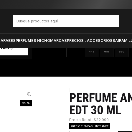
ANAIS DAMA EDT 30 ML
PRODUCTOS SELECCIONA
CTOS
ONADOS
 ÁRABES
PERFUMES NICHO
MARCAS
PRECIOS
ACCESORIOS
SAIRAM L
19
42
59
:
:
RTAS
HRS
MIN
SEG
|
PERFUME A
39%
EDT 30 ML
Precio Retail: $22.990
PRECIO TIENDAS | INTERNET