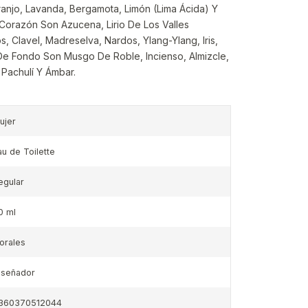
anjo, Lavanda, Bergamota, Limón (Lima Ácida) Y
Corazón Son Azucena, Lirio De Los Valles
 Clavel, Madreselva, Nardos, Ylang-Ylang, Iris,
 De Fondo Son Musgo De Roble, Incienso, Almizcle,
 Pachulí Y Ámbar.
ujer
au de Toilette
egular
0 ml
lorales
iseñador
360370512044