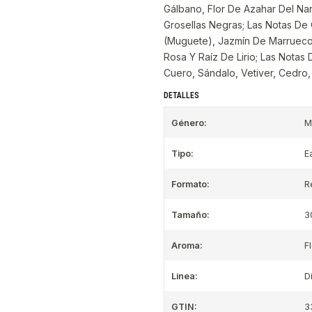
Gálbano, Flor De Azahar Del Nar
Grosellas Negras; Las Notas De 
(Muguete), Jazmín De Marruecos,
Rosa Y Raíz De Lirio; Las Notas
Cuero, Sándalo, Vetiver, Cedro,
DETALLES
Género:
M
Tipo:
E
Formato:
R
Tamaño:
3
Aroma:
F
Linea:
D
GTIN:
3