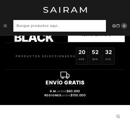
Inicio
Perfume
Perfumes de Hombre
Perfume Aqua Kenzo Pour Homme Hombre Edt 100 ml
PRODUCTOS
0
SELECCIONADOS
BLACK
VER OFERTAS
20
52
31
:
:
PRODUCTOS SELECCIONADOS
HRS
MIN
SEG
ENVÍO
GRATIS
sobre
$80.000
R.M.
sobre
$150.000
REGIONES
34%