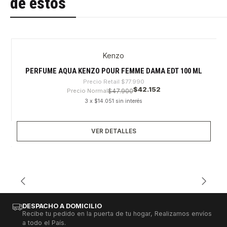
de estos
Kenzo
-45%
Agotado
PERFUME AQUA KENZO POUR FEMME DAMA EDT 100 ML
Precio Retail
$77.990
$42.152
Precio Normal
$47.900
3 x $14.051 sin interés
VER DETALLES
DESPACHO A DOMICILIO
Recibe tu pedido en la puerta de tu hogar, Realizamos envíos
a todo el País.