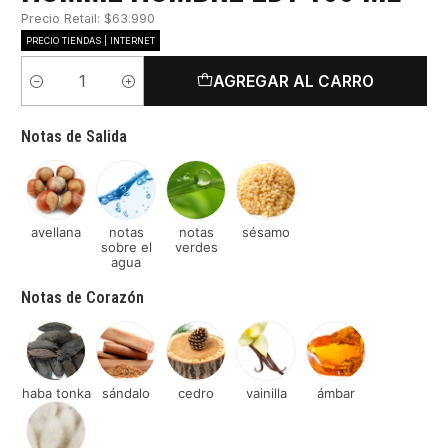
Precio Retail: $63.990
PRECIO TIENDAS | INTERNET
AGREGAR AL CARRO
Cantidad
Notas de Salida
avellana
notas
notas
sésamo
sobre el
verdes
agua
Notas de Corazón
haba tonka
sándalo
cedro
vainilla
ámbar