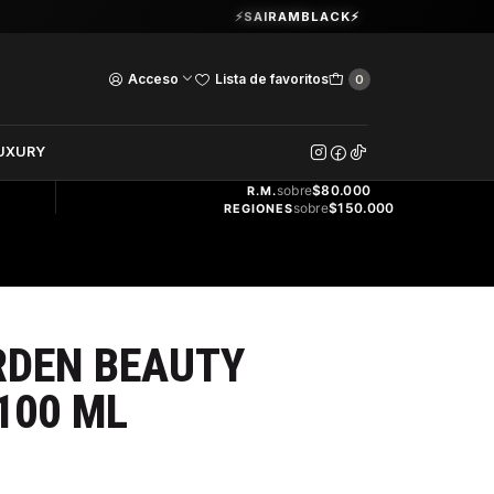
Guardia Vieja 202. Oficina 102.
⚡SAIRAMBLACK⚡
Ver Horarios
Acceso
Lista de favoritos
0
DOS
UXURY
ENVÍO
GRATIS
sobre
$80.000
R.M.
sobre
$150.000
REGIONES
RDEN BEAUTY
100 ML