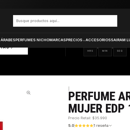
auty Mujer Edp 100 ml
PRODUCTOS SELECCIONA
CTOS
ONADOS
 ÁRABES
PERFUMES NICHO
MARCAS
PRECIOS
ACCESORIOS
SAIRAM L
11
22
00
:
:
RTAS
HRS
MIN
SEG
|
PERFUME A
44%
MUJER EDP 
Precio Retail: $35.990
5.0
1 reseña