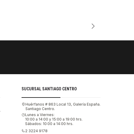
Cantidad
PAGOS SE
Tu compra 
SUCURSAL SANTIAGO CENTRO
Huérfanos # 863 Local 13, Galería España.
Santiago Centro.
.
Lunes a Viernes:
10:00 a 14:00 y 15:00 a 19:00 hrs.
Sábados: 10:00 a 14:00 hrs.
2 3224 9178