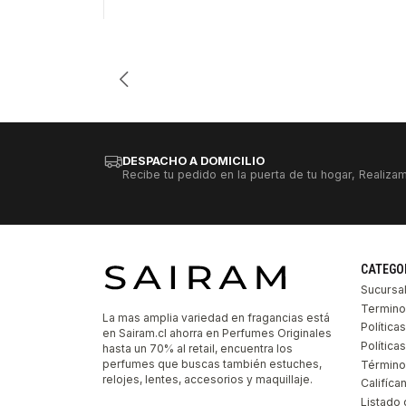
Cantidad
DESPACHO A DOMICILIO
Recibe tu pedido en la puerta de tu hogar, Realizam
CATEGO
Sucursa
Termino
La mas amplia variedad en fragancias está
Política
en Sairam.cl ahorra en Perfumes Originales
Polític
hasta un 70% al retail, encuentra los
perfumes que buscas también estuches,
Término
relojes, lentes, accesorios y maquillaje.
Califíca
Listado 