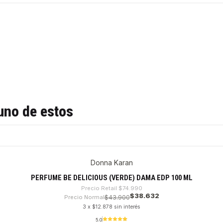
uno de estos
Donna Karan
PERFUME BE DELICIOUS (VERDE) DAMA EDP 100 ML
Precio Retail
$74.990
$38.632
Precio Normal
$43.900
3 x $12.878 sin interés
5.0