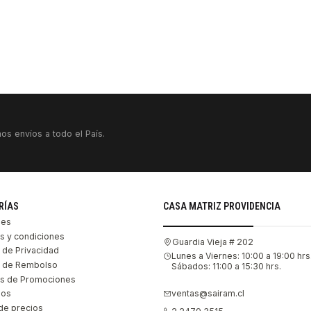
os envíos a todo el País.
RÍAS
CASA MATRIZ PROVIDENCIA
les
s y condiciones
Guardia Vieja # 202
s de Privacidad
Lunes a Viernes: 10:00 a 19:00 hrs
as de Rembolso
Sábados: 11:00 a 15:30 hrs.
s de Promociones
ventas@sairam.cl
nos
de precios