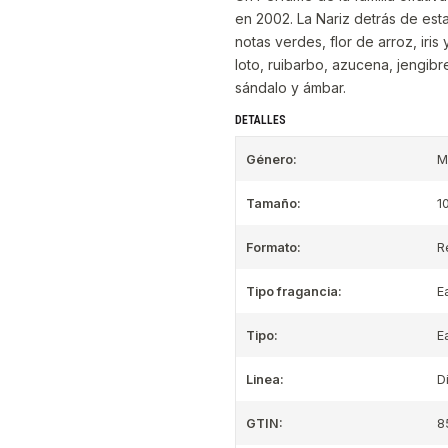
en 2002. La Nariz detrás de esta
notas verdes, flor de arroz, iri
loto, ruibarbo, azucena, jengibr
sándalo y ámbar.
DETALLES
Género:
M
Tamaño:
1
Formato:
R
Tipo fragancia:
E
Tipo:
E
Linea:
D
GTIN:
8