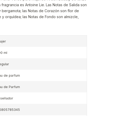
 fragrancia es Antoine Lie. Las Notas de Salida son
s y bergamota; las Notas de Corazón son flor de
e y orquídea; las Notas de Fondo son almizcle,
ujer
00 ml
egular
au de parfum
au de Parfum
iseñador
5805785345