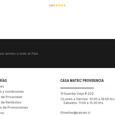
5.0
os envíos a todo el País.
RÍAS
CASA MATRIZ PROVIDENCIA
les
s y condiciones
Guardia Vieja # 202
s de Privacidad
Lunes a Viernes: 10:00 a 19:00 hrs
as de Rembolso
Sábados: 11:00 a 15:30 hrs.
s de Promociones
ventas@sairam.cl
nos