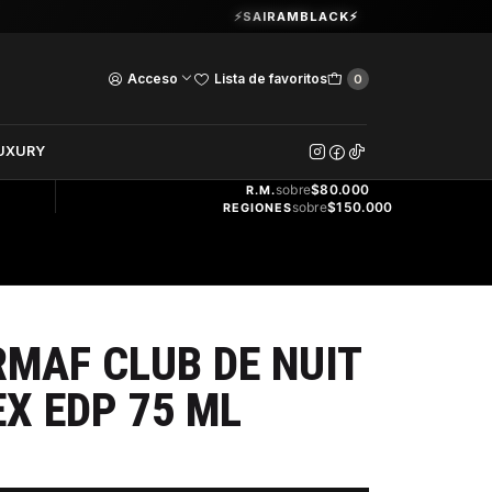
Guardia Vieja 202. Oficina 102.
⚡SAIRAMBLACK⚡
Ver Horarios
Acceso
Lista de favoritos
0
DOS
UXURY
ENVÍO
GRATIS
sobre
$80.000
R.M.
sobre
$150.000
REGIONES
MAF CLUB DE NUIT
EX EDP 75 ML