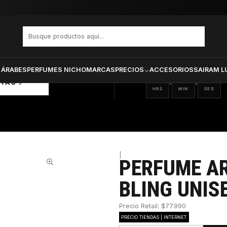
UB DE NUIT BLING UNISEX EDP 75 ML
PRODUCTOS SELECCIONA
CTOS
ONADOS
 ÁRABES
PERFUMES NICHO
MARCAS
PRECIOS
ACCESORIOS
SAIRAM L
06
30
54
:
:
RTAS
HRS
MIN
SEG
|
PERFUME AR
31%
BLING UNIS
Precio Retail: $77.990
PRECIO TIENDAS | INTERNET