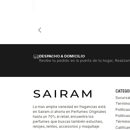
Cantidad
DESPACHO A DOMICILIO
Recibe tu pedido en la puerta de tu hogar, Realizam
CATEGO
Sucursa
Termino
La mas amplia variedad en fragancias está
Política
en Sairam.cl ahorra en Perfumes Originales
Polític
hasta un 70% al retail, encuentra los
perfumes que buscas también estuches,
Término
relojes, lentes, accesorios y maquillaje.
Califíca