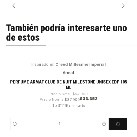
También podría interesarte uno
de estos
Inspirado en
Creed Millesime Imperial
-39%
Armaf
PERFUME ARMAF CLUB DE NUIT MILESTONE UNISEX EDP 105
ML
Precio Retail
$54.990
$33.352
Precio Normal
$37.900
3 x $11.118 sin interés
Cantidad