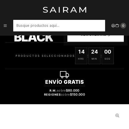
Inicio
Perfume
Perfumes Unisex
Perfume Armaf Club De Nuit Milestone Unisex Edp 200 ml
PRODUCTOS
0
SELECCIONADOS
BLACK
VER OFERTAS
14
24
00
:
:
PRODUCTOS SELECCIONADOS
HRS
MIN
SEG
ENVÍO
GRATIS
sobre
$80.000
R.M.
sobre
$150.000
REGIONES
38%