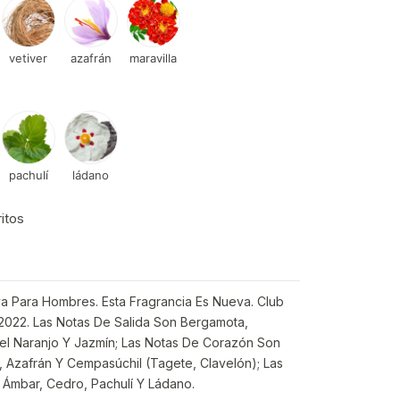
vetiver
azafrán
maravilla
pachulí
ládano
ritos
va Para Hombres. Esta Fragrancia Es Nueva. Club
 2022. Las Notas De Salida Son Bergamota,
Del Naranjo Y Jazmín; Las Notas De Corazón Son
r, Azafrán Y Cempasúchil (Tagete, Clavelón); Las
Ámbar, Cedro, Pachulí Y Ládano.