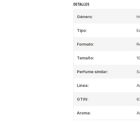
DETALLES
Género:
H
Tipo:
E
Formato:
R
Tamaño:
1
Perfume similar:
S
Linea:
A
GTIN:
6
Aroma:
A