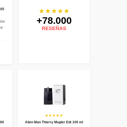
★★★★★
105
+78.000
ión
ez
RESEÑAS
★★★★★
100
Alien Man Thierry Mugler Edt 100 ml