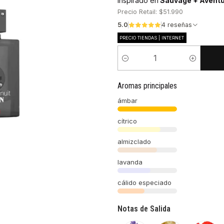
Inspirado en
Sauvage + Avent
Precio Retail: $51.990
5.0
4 reseñas
PRECIO TIENDAS | INTERNET
Cantidad
Aromas principales
ámbar
cítrico
almizclado
lavanda
cálido especiado
Notas de Salida