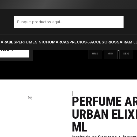
F CLUB DE NUIT URBAN ELIXIR VARON EDP 105 ML
PRODUCTOS SELECCIONA
CTOS
ONADOS
 ÁRABES
PERFUMES NICHO
MARCAS
PRECIOS
ACCESORIOS
SAIRAM L
18
04
32
:
:
RTAS
HRS
MIN
SEG
|
PERFUME AR
36%
URBAN ELIX
ML