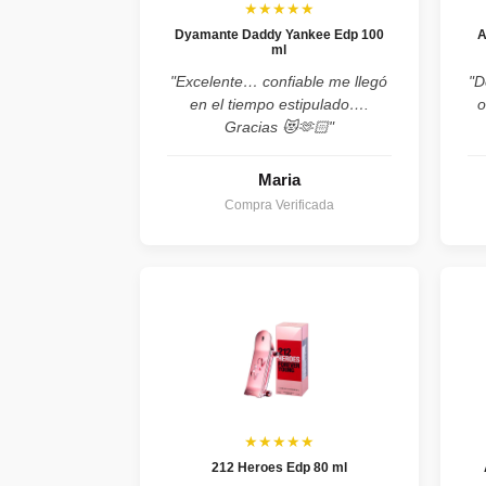
★★★★★
Dyamante Daddy Yankee Edp 100
A
ml
"Excelente… confiable me llegó
"D
en el tiempo estipulado….
o
Gracias 😻🫶🏻"
Maria
Compra Verificada
★★★★★
212 Heroes Edp 80 ml