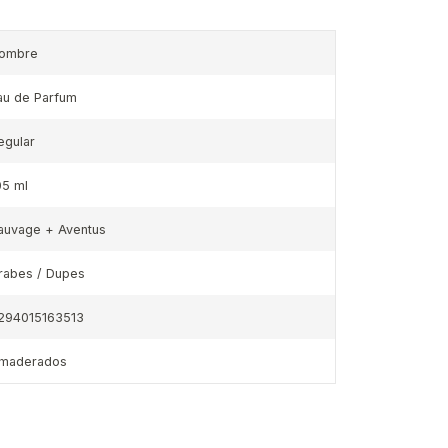
ombre
au de Parfum
egular
05 ml
auvage + Aventus
rabes / Dupes
294015163513
maderados