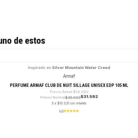
uno de estos
Inspirado en
Silver Mountain Water Creed
Armaf
PERFUME ARMAF CLUB DE NUIT SILLAGE UNISEX EDP 105 ML
Precio Retail
$58.990
$31.592
Precio Normal
$35.900
3 x $10.531 sin interés
5.0