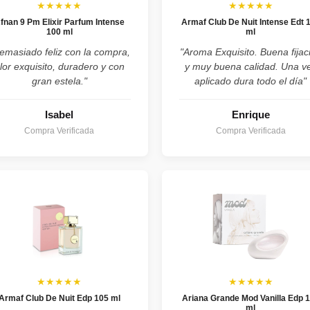
★★★★★
★★★★★
fnan 9 Pm Elixir Parfum Intense
Armaf Club De Nuit Intense Edt 
100 ml
ml
emasiado feliz con la compra,
"Aroma Exquisito. Buena fijac
lor exquisito, duradero y con
y muy buena calidad. Una v
gran estela."
aplicado dura todo el día"
Isabel
Enrique
Compra Verificada
Compra Verificada
★★★★★
★★★★★
Armaf Club De Nuit Edp 105 ml
Ariana Grande Mod Vanilla Edp 
ml