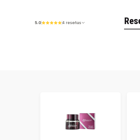
Res
5.0
4 reseñas