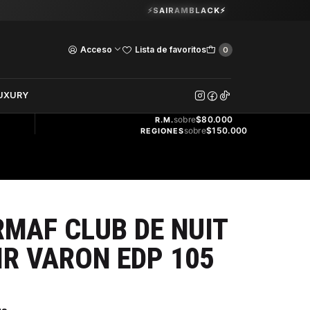
Guardia Vieja 202. Oficina 102.
⚡SAIRAMBLACK⚡
Ver Horarios
Acceso
Lista de favoritos
0
DOS
UXURY
ENVÍO
GRATIS
sobre
$80.000
R.M.
sobre
$150.000
REGIONES
MAF CLUB DE NUIT
IR VARON EDP 105