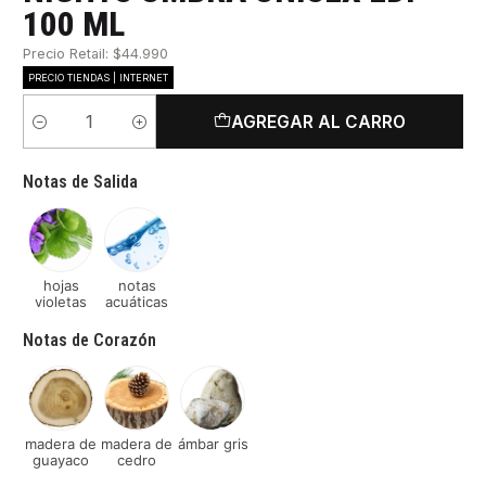
100 ML
Precio Retail: $44.990
PRECIO TIENDAS | INTERNET
AGREGAR AL CARRO
Cantidad
Notas de Salida
hojas
notas
violetas
acuáticas
Notas de Corazón
madera de
madera de
ámbar gris
guayaco
cedro