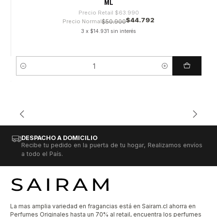
ML
Precio Retail
$63.990
$44.792
Precio Normal
$50.900
3 x $14.931 sin interés
Cantidad
DESPACHO A DOMICILIO
Recibe tu pedido en la puerta de tu hogar, Realizamos envíos
a todo el País.
La mas amplia variedad en fragancias está en Sairam.cl ahorra en
Perfumes Originales hasta un 70% al retail, encuentra los perfumes