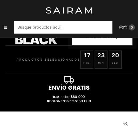
Inicio
Perfume
Perfumes Unisex
PERFUME ARMAF DUBAI NIGHTS UMBRA UNISEX EDP 100 ML
PRODUCTOS
0
SELECCIONADOS
BLACK
VER OFERTAS
17
23
20
:
:
PRODUCTOS SELECCIONADOS
HRS
MIN
SEG
ENVÍO
GRATIS
sobre
$80.000
R.M.
sobre
$150.000
REGIONES
32%