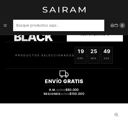
Inicio
Perfume
Perfumes de Mujer
Perfume Armaf Oros Donna Mujer Edp 100 ml
PRODUCTOS
0
SELECCIONADOS
BLACK
VER OFERTAS
19
25
49
:
:
PRODUCTOS SELECCIONADOS
HRS
MIN
SEG
ENVÍO
GRATIS
sobre
$80.000
R.M.
sobre
$150.000
REGIONES
35%