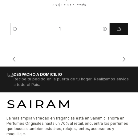
3 x $6.718 sin interés
Cantidad
DESPACHO A DOMICILIO
Recibe tu pedido en la puerta de tu hogar, Realizamos envíos
a todo el País.
La mas amplia variedad en fragancias está en Sairam.cl ahorra en
Perfumes Originales hasta un 70% al retail, encuentra los perfumes
que buscas también estuches, relojes, lentes, accesorios y
maquillaje.