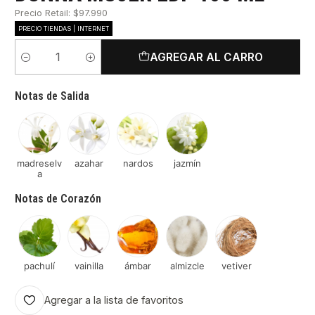
Precio Retail: $97.990
PRECIO TIENDAS | INTERNET
AGREGAR AL CARRO
Cantidad
Notas de Salida
madreselv
azahar
nardos
jazmín
a
Notas de Corazón
pachulí
vainilla
ámbar
almizcle
vetiver
Agregar a la lista de favoritos