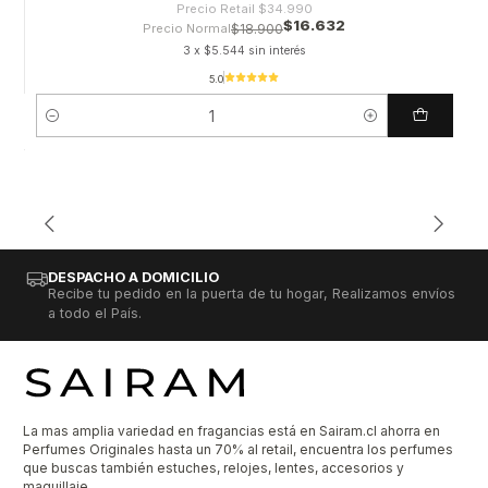
Precio Retail
$34.990
$16.632
Precio Normal
$18.900
3 x $5.544 sin interés
5.0
Cantidad
DESPACHO A DOMICILIO
Recibe tu pedido en la puerta de tu hogar, Realizamos envíos
a todo el País.
La mas amplia variedad en fragancias está en Sairam.cl ahorra en
Perfumes Originales hasta un 70% al retail, encuentra los perfumes
que buscas también estuches, relojes, lentes, accesorios y
maquillaje.