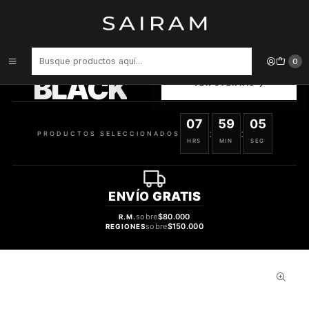
Inicio
Perfume
Perfumes de Hombre
Perfume Armaf Shades Wood Hombre Edp 100 ml
PRODUCTOS
0
SELECCIONADOS
BLACK
VER OFERTAS
07
59
04
:
:
PRODUCTOS SELECCIONADOS
HRS
MIN
SEG
ENVÍO
GRATIS
sobre
$80.000
R.M.
sobre
$150.000
REGIONES
49%