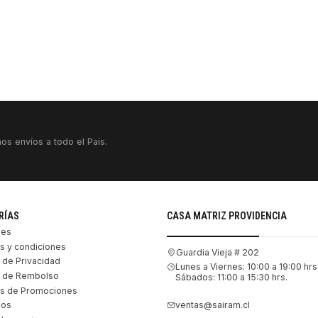
os envíos a todo el País.
RÍAS
CASA MATRIZ PROVIDENCIA
les
s y condiciones
Guardia Vieja # 202
s de Privacidad
Lunes a Viernes: 10:00 a 19:00 hrs
as de Rembolso
Sábados: 11:00 a 15:30 hrs.
s de Promociones
ventas@sairam.cl
nos