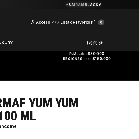
Guardia Vieja 202. Oficina 102.
⚡SAIRAMBLACK⚡
Ver Horarios
Acceso
Lista de favoritos
0
DOS
UXURY
ENVÍO
GRATIS
sobre
$80.000
R.M.
sobre
$150.000
REGIONES
RMAF YUM YUM
100 ML
Lancome