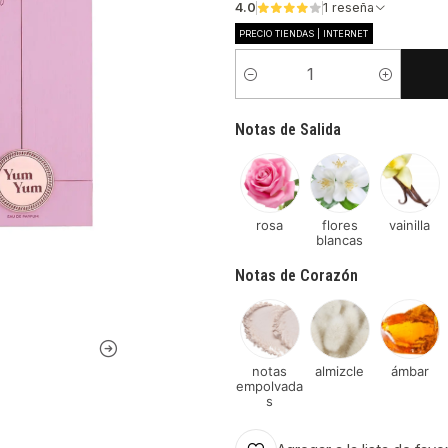
4.0
1 reseña
PRECIO TIENDAS | INTERNET
Cantidad
Notas de Salida
rosa
flores
vainilla
blancas
Notas de Corazón
notas
almizcle
ámbar
empolvada
s