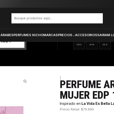
YUM YUM MUJER EDP 100 ML
PRODUCTOS SELECCIONA
CTOS
ONADOS
 ÁRABES
PERFUMES NICHO
MARCAS
PRECIOS
ACCESORIOS
SAIRAM L
20
18
07
:
:
RTAS
HRS
MIN
SEG
|
PERFUME A
56%
MUJER EDP 
Inspirado en
La Vida Es Bella 
Precio Retail: $76.990