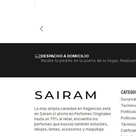
Cantidad
DESPACHO A DOMICILIO
Recibe tu pedido en la puerta de tu hogar, Realizam
CATEGO
Sucursa
Termino
La mas amplia variedad en fragancias está
Política
en Sairam.cl ahorra en Perfumes Originales
Polític
hasta un 70% al retail, encuentra los
perfumes que buscas también estuches,
Término
relojes, lentes, accesorios y maquillaje.
Califíca