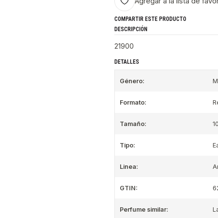
Agregar a la lista de favo
COMPARTIR ESTE PRODUCTO
DESCRIPCIÓN
21900
DETALLES
Género:
M
Formato:
R
Tamaño:
1
Tipo:
E
Linea:
A
GTIN:
6
Perfume similar:
L