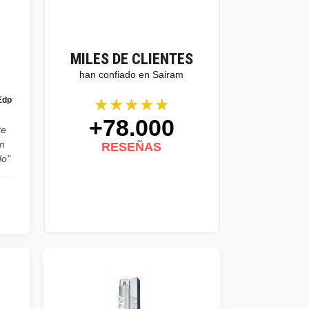
MILES DE CLIENTES
han confiado en Sairam
★★★★★
Edp
+78.000
te
n
RESEÑAS
do"