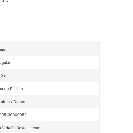
ritos
ujer
egular
00 ml
au de Parfum
rabes / Dupes
295199800959
a Vida Es Bella Lancome