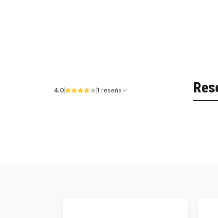
Res
4.0
1 reseña