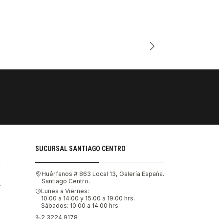
Cantidad
PAGOS SE
Tu compra 
SUCURSAL SANTIAGO CENTRO
Huérfanos # 863 Local 13, Galería España.
Santiago Centro.
.
Lunes a Viernes:
10:00 a 14:00 y 15:00 a 19:00 hrs.
Sábados: 10:00 a 14:00 hrs.
2 3224 9178