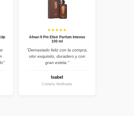
★★★★★
Edp
Afnan 9 Pm Elixir Parfum Intense
100 ml
te
"Demasiado feliz con la compra,
n
olor exquisito, duradero y con
do"
gran estela."
Isabel
Compra Verificada