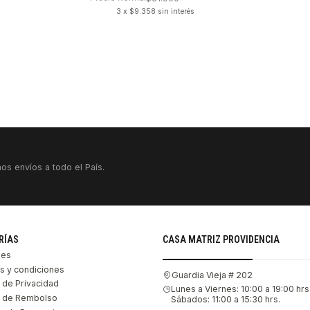
3 x $9.358 sin interés
os envíos a todo el País.
RÍAS
CASA MATRIZ PROVIDENCIA
les
s y condiciones
Guardia Vieja # 202
s de Privacidad
Lunes a Viernes: 10:00 a 19:00 hrs
as de Rembolso
Sábados: 11:00 a 15:30 hrs.