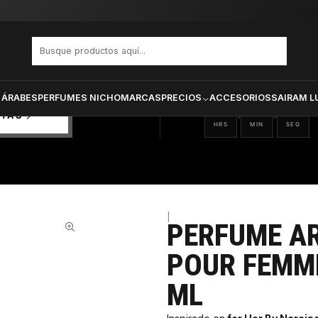
MAGNIFICENT POUR FEMME MUJER EDP 100 ML
PRODUCTOS SELECCIONA
CTOS
ONADOS
 ÁRABES
PERFUMES NICHO
MARCAS
PRECIOS
ACCESORIOS
SAIRAM L
15
19
43
:
:
RTAS
HRS
MIN
SEG
|
PERFUME A
53%
POUR FEMME
ML