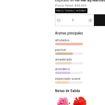
Inspirado en
for Her By Narcis
Precio Retail: $48.990
PRECIO TIENDAS | INTERNET
Cantidad
Aromas principales
afrutados
pachulí
amaderado
aromático
especiado suave
Notas de Salida