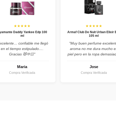
★★★★★
★★★★★
yamante Daddy Yankee Edp 100
Armaf Club De Nuit Urban Elixir 
ml
105 ml
xcelente… confiable me llegó
"Muy buen perfume excelen
en el tiempo estipulado….
aroma no me dura mucho e
Gracias 😻🫶🏻"
piel pero en la ropa demasia
Maria
Jose
Compra Verificada
Compra Verificada