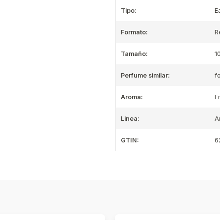
Tipo:
E
Formato:
R
Tamaño:
1
Perfume similar:
f
Aroma:
F
Linea:
A
GTIN:
6