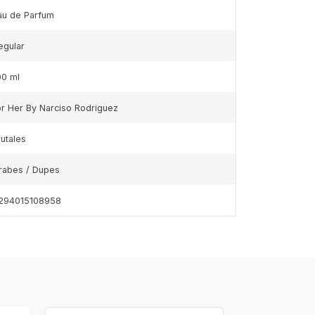
au de Parfum
egular
00 ml
or Her By Narciso Rodriguez
rutales
rabes / Dupes
294015108958