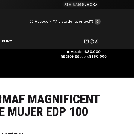
Guardia Vieja 202. Oficina 102.
⚡SAIRAMBLACK⚡
Ver Horarios
Acceso
Lista de favoritos
0
DOS
UXURY
ENVÍO
GRATIS
sobre
$80.000
R.M.
sobre
$150.000
REGIONES
RMAF MAGNIFICENT
 MUJER EDP 100