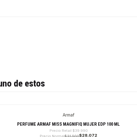
uno de estos
Armaf
PERFUME ARMAF MISS MAGNIFIQ MUJER EDP 100 ML
Precio Retail
$39.990
$28.072
Precio Normal
$31.900