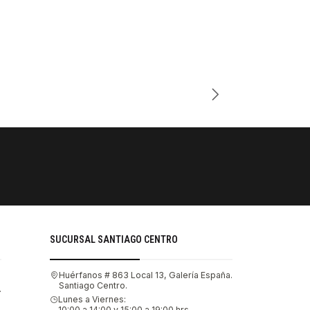
Cantidad
PAGOS SE
Tu compra 
SUCURSAL SANTIAGO CENTRO
Huérfanos # 863 Local 13, Galería España.
Santiago Centro.
.
Lunes a Viernes:
10:00 a 14:00 y 15:00 a 19:00 hrs.