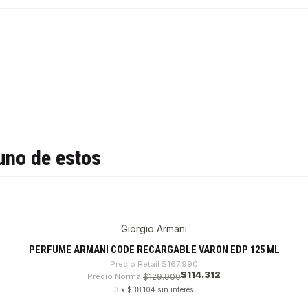
uno de estos
Giorgio Armani
PERFUME ARMANI CODE RECARGABLE VARON EDP 125 ML
Precio Retail
$167.990
$114.312
Precio Normal
$129.900
3 x $38.104 sin interés