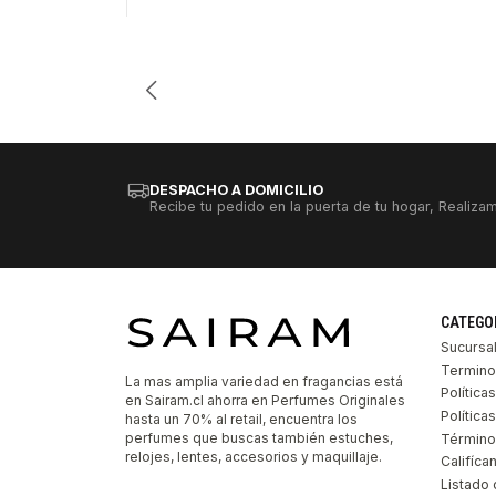
Cantidad
DESPACHO A DOMICILIO
Recibe tu pedido en la puerta de tu hogar, Realizam
CATEGO
Sucursa
Termino
La mas amplia variedad en fragancias está
Política
en Sairam.cl ahorra en Perfumes Originales
Polític
hasta un 70% al retail, encuentra los
perfumes que buscas también estuches,
Término
relojes, lentes, accesorios y maquillaje.
Califíca
Listado 