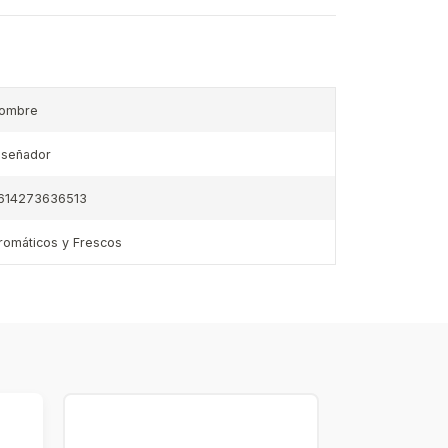
ombre
iseñador
614273636513
romáticos y Frescos