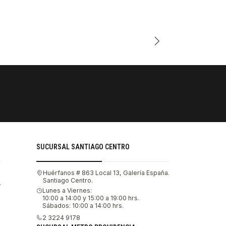
Cantidad
PAGOS SE
Tu compra 
SUCURSAL SANTIAGO CENTRO
Huérfanos # 863 Local 13, Galería España.
Santiago Centro.
.
Lunes a Viernes:
10:00 a 14:00 y 15:00 a 19:00 hrs.
Sábados: 10:00 a 14:00 hrs.
2 3224 9178