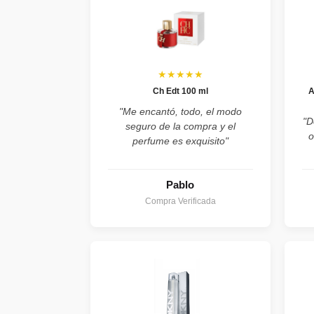
★★★★★
Ch Edt 100 ml
A
"Me encantó, todo, el modo
"D
seguro de la compra y el
o
perfume es exquisito"
Pablo
Compra Verificada