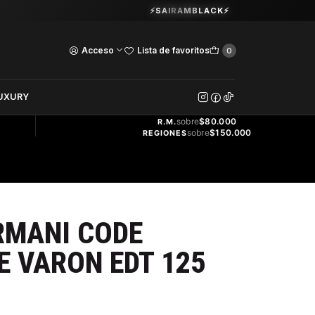
Guardia Vieja 202. Oficina 102.
⚡SAIRAMBLACK⚡
Ver Horarios
Acceso
Lista de favoritos
0
DOS
UXURY
ENVÍO
GRATIS
sobre
$80.000
R.M.
sobre
$150.000
REGIONES
RMANI CODE
 VARON EDT 125