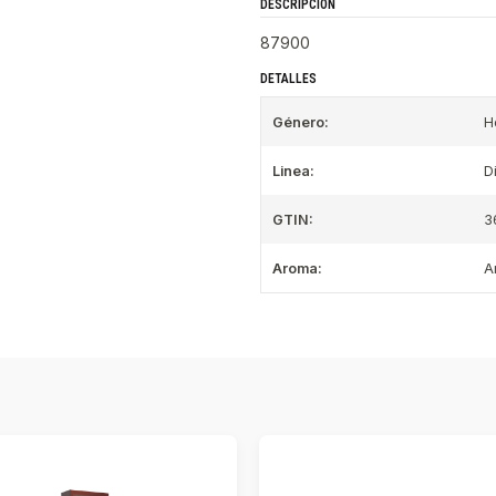
DESCRIPCIÓN
87900
DETALLES
Género:
H
Linea:
D
GTIN:
3
Aroma:
A