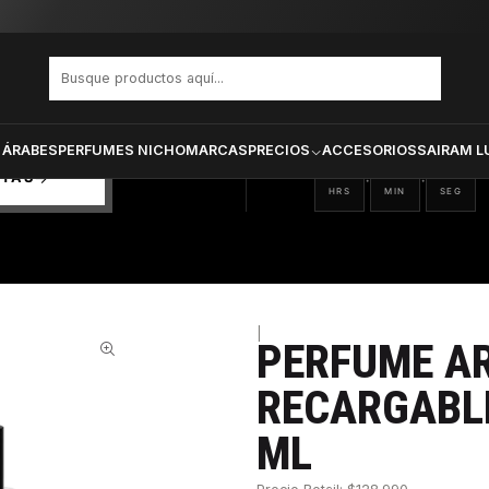
NI CODE RECARGABLE VARON EDT 125 ML
PRODUCTOS SELECCIONA
CTOS
ONADOS
 ÁRABES
PERFUMES NICHO
MARCAS
PRECIOS
ACCESORIOS
SAIRAM L
06
24
05
:
:
RTAS
HRS
MIN
SEG
|
PERFUME A
32%
RECARGABLE
ML