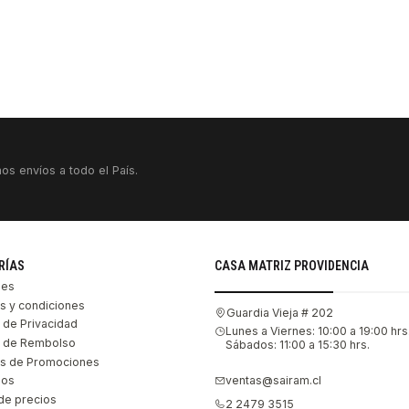
os envíos a todo el País.
RÍAS
CASA MATRIZ PROVIDENCIA
les
s y condiciones
Guardia Vieja # 202
s de Privacidad
Lunes a Viernes: 10:00 a 19:00 hrs
as de Rembolso
Sábados: 11:00 a 15:30 hrs.
s de Promociones
ventas@sairam.cl
nos
de precios
2 2479 3515