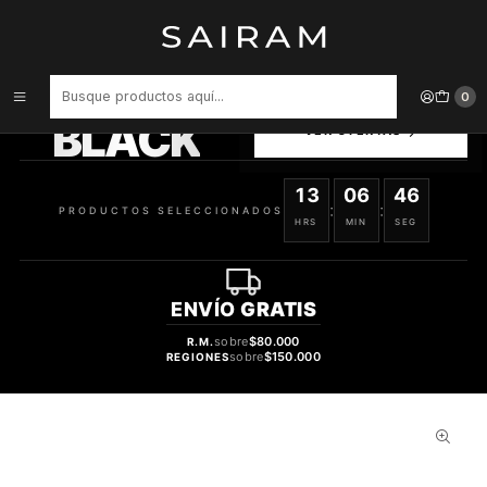
Inicio
Perfume
Perfumes de Hombre
Perfume Armani Code Varon Edt 75 ml
PRODUCTOS
0
SELECCIONADOS
BLACK
VER OFERTAS
13
06
45
:
:
PRODUCTOS SELECCIONADOS
HRS
MIN
SEG
ENVÍO
GRATIS
sobre
$80.000
R.M.
sobre
$150.000
REGIONES
30%