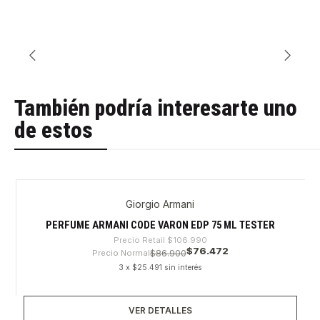
También podría interesarte uno
de estos
Giorgio Armani
-28%
Agotado
PERFUME ARMANI CODE VARON EDP 75 ML TESTER
Precio Retail
$106.990
$76.472
Precio Normal
$86.900
3 x $25.491 sin interés
VER DETALLES