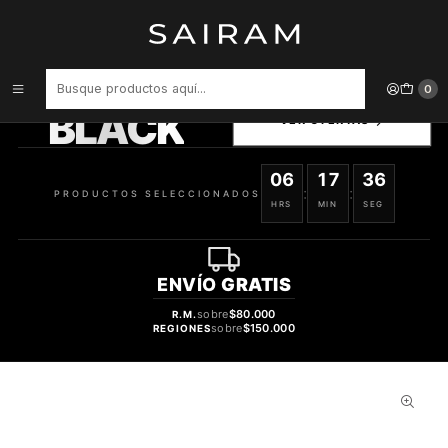
Inicio
Perfume
Perfumes Unisex
PERFUME ASTEN ATELIER UNISEX EDP 100 ML
PRODUCTOS
0
SELECCIONADOS
BLACK
VER OFERTAS
06
17
35
:
:
PRODUCTOS SELECCIONADOS
HRS
MIN
SEG
ENVÍO
GRATIS
sobre
$80.000
R.M.
sobre
$150.000
REGIONES
30%