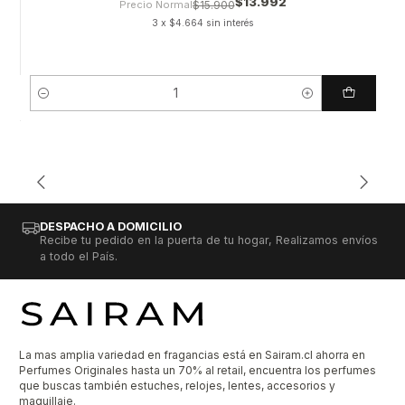
$13.992
Precio Normal
$15.900
3 x $4.664 sin interés
Cantidad
DESPACHO A DOMICILIO
Recibe tu pedido en la puerta de tu hogar, Realizamos envíos
a todo el País.
La mas amplia variedad en fragancias está en Sairam.cl ahorra en
Perfumes Originales hasta un 70% al retail, encuentra los perfumes
que buscas también estuches, relojes, lentes, accesorios y
maquillaje.