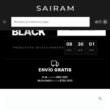
Inicio
Perfume
Perfumes Unisex
Perfume Auraa Desire Purple Bliss Unisex Extrait De Parfum 100 ml
PRODUCTOS
0
SELECCIONADOS
BLACK
VER OFERTAS
08
30
00
:
:
PRODUCTOS SELECCIONADOS
HRS
MIN
SEG
ENVÍO
GRATIS
sobre
$80.000
R.M.
sobre
$150.000
REGIONES
56%