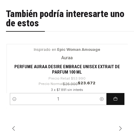
También podría interesarte uno
de estos
Inspirado en
Epic Woman Amouage
-56%
Auraa
PERFUME AURAA DESIRE EMBRACE UNISEX EXTRAIT DE
PARFUM 100 ML
Precio Retail
$53.990
$23.672
Precio Normal
$26.900
3 x $7.891 sin interés
Cantidad