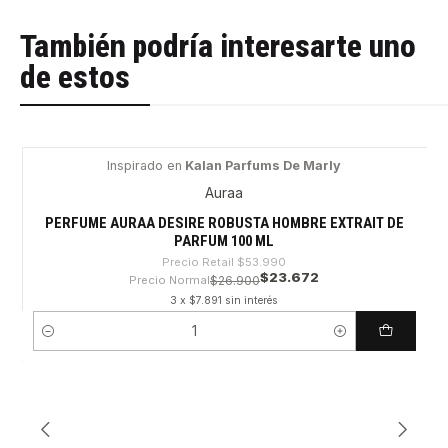
También podría interesarte uno
de estos
Inspirado en
Kalan Parfums De Marly
-56%
Auraa
PERFUME AURAA DESIRE ROBUSTA HOMBRE EXTRAIT DE
PARFUM 100 ML
Precio Retail
$53.990
$23.672
Precio Normal
$26.900
3 x $7.891 sin interés
Cantidad