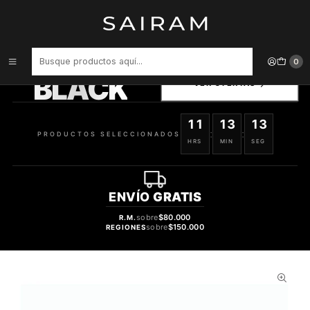
Inicio
Perfume
Perfumes de Hombre
Perfume Auraa Desire Spiritz Hombre Extrait De Parfum 100 ml
PRODUCTOS
0
SELECCIONADOS
BLACK
VER OFERTAS
11
13
12
:
:
PRODUCTOS SELECCIONADOS
HRS
MIN
SEG
ENVÍO
GRATIS
sobre
$80.000
R.M.
sobre
$150.000
REGIONES
56%