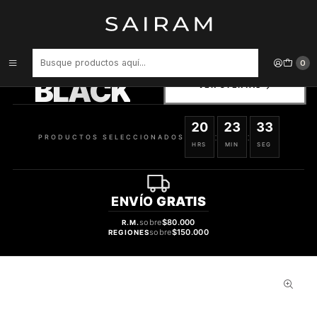
Inicio
Perfume
tester
PERFUME BAD BOY VARON EDT 100 ML TESTER
PRODUCTOS
0
SELECCIONADOS
BLACK
VER OFERTAS
20
23
32
:
:
PRODUCTOS SELECCIONADOS
HRS
MIN
SEG
ENVÍO
GRATIS
sobre
$80.000
R.M.
sobre
$150.000
REGIONES
44%