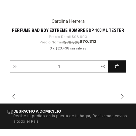
Carolina Herrera
-28%
PERFUME BAD BOY EXTREME HOMBRE EDP 100 ML TESTER
Precio Retail
$98.990
$70.312
Precio Normal
$79.900
3 x $23.438 sin interés
Cantidad
DESPACHO A DOMICILIO
Recibe tu pedido en la puerta de tu hogar, Realizamos envíos
a todo el País.