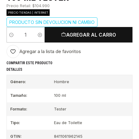
Precio Retail: $104.990
PRECIO TIENDAS | INTERNET
PRODUCTO SIN DEVOLUCION NI CAMBIO
AGREGAR AL CARRO
Cantidad
Agregar a la lista de favoritos
COMPARTIR ESTE PRODUCTO
DETALLES
Género:
Hombre
Tamaño:
100 ml
Formato:
Tester
Tipo:
Eau de Toilette
GTIN:
8411061962145