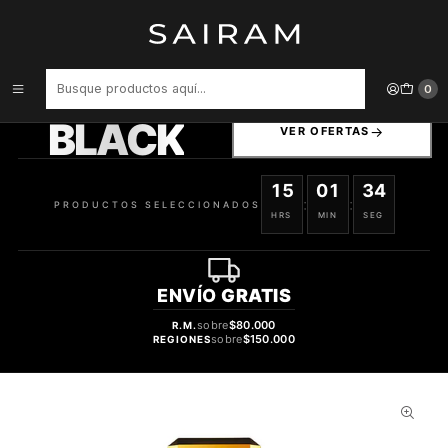
Inicio
Perfume
Perfumes de Mujer
Perfume Beas Beautifull Life Clon La Vie Est Belle Lancome Mujer
Edp 100 ml
PRODUCTOS
0
SELECCIONADOS
BLACK
VER OFERTAS
15
01
33
:
:
PRODUCTOS SELECCIONADOS
HRS
MIN
SEG
ENVÍO
GRATIS
sobre
$80.000
R.M.
sobre
$150.000
REGIONES
33%