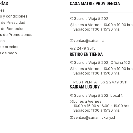
RÍAS
CASA MATRIZ PROVIDENCIA
les
s y condiciones
Guardia Vieja # 202
s de Privacidad
Lunes a Viernes: 10:00 a 19:00 hrs
as de Rembolso
Sábados: 11:00 a 15:30 hrs.
s de Promociones
ventas@sairam.cl
nos
de precios
2 2479 3515
 de pago
RETIRO EN TIENDA
Guardia Vieja # 202, Oficina 102
Lunes a Viernes: 10:00 a 19:00 hrs
Sábados: 11:00 a 15:00 hrs.
POST VENTA +56 2 2479 3511
SAIRAM LUXURY
Guardia Vieja # 202, Local 1.
Lunes a Viernes:
10:00 a 15:00 y 16:00 a 19:00 hrs.
Sábados: 11:00 a 15:30 hrs.
ventas@sairamluxury.cl