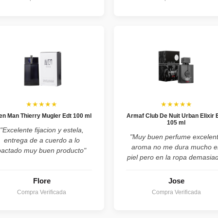
★★★★★
★★★★★
ien Man Thierry Mugler Edt 100 ml
Armaf Club De Nuit Urban Elixir 
105 ml
"Excelente fijacion y estela,
"Muy buen perfume excelen
entrega de a cuerdo a lo
aroma no me dura mucho e
pactado muy buen producto"
piel pero en la ropa demasia
Flore
Jose
Compra Verificada
Compra Verificada