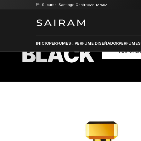
Sucursal Santiago Centro
Ver Horario
Inicio
Perfume
tester
Perfume Beas Eleven Sexy Clon
PRODU
SELECCI
BLACK
INICIO
PERFUMES
PERFUME DISEÑADOR
PERFUMES
VER OFE