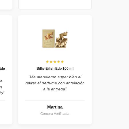
★★★★★
Edp
Billie Eilish Edp 100 ml
"Me atendieron super bien al
te
retirar el perfume con antelación
n
a la entrega"
do"
Martina
Compra Verificada