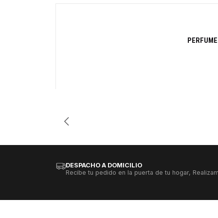
-30%
PERFUME 
Cantidad
DESPACHO A DOMICILIO
Recibe tu pedido en la puerta de tu hogar, Realizam