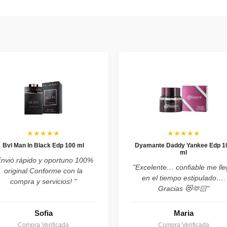
★★★★★
★★★★★
Bvl Man In Black Edp 100 ml
Dyamante Daddy Yankee Edp 1
ml
Envió rápido y oportuno 100%
"Excelente… confiable me ll
original Conforme con la
en el tiempo estipulado….
compra y servicios! "
Gracias 😻🫶🏻"
Sofia
Maria
Compra Verificada
Compra Verificada