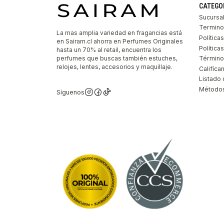
CATEGO
Sucursa
Termino
La mas amplia variedad en fragancias está
Política
en Sairam.cl ahorra en Perfumes Originales
Polític
hasta un 70% al retail, encuentra los
perfumes que buscas también estuches,
Término
relojes, lentes, accesorios y maquillaje.
Califíca
Listado 
Métodos
Síguenos