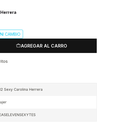
 Herrera
NI CAMBIO
AGREGAR AL CARRO
ritos
12 Sexy Carolina Herrera
ujer
EASELEVENSEXYTES