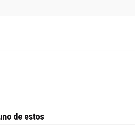
uno de estos