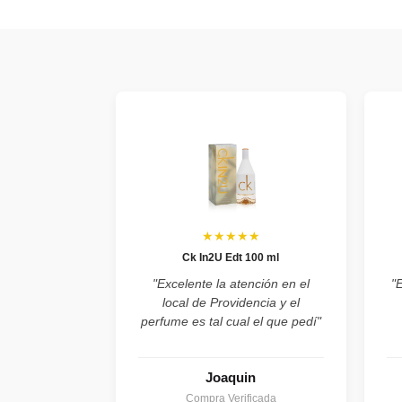
★★★★★
Ck In2U Edt 100 ml
"Excelente la atención en el
"
local de Providencia y el
perfume es tal cual el que pedí"
Joaquin
Compra Verificada