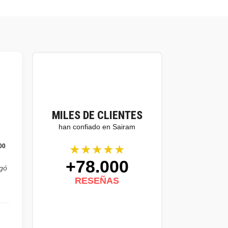
MILES DE CLIENTES
han confiado en Sairam
★★★★★
00
+78.000
egó
RESEÑAS