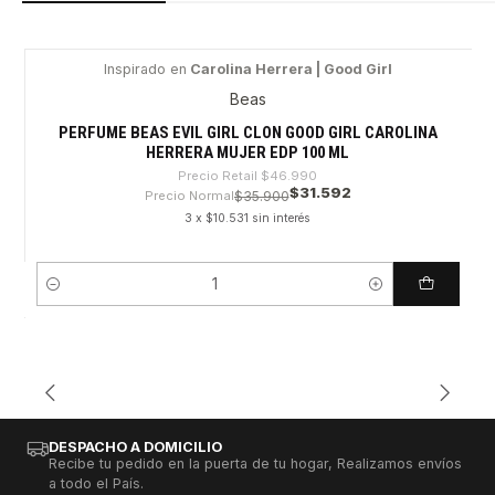
Inspirado en
Carolina Herrera | Good Girl
-32%
Beas
PERFUME BEAS EVIL GIRL CLON GOOD GIRL CAROLINA
HERRERA MUJER EDP 100 ML
Precio Retail
$46.990
$31.592
Precio Normal
$35.900
3 x $10.531 sin interés
Cantidad
DESPACHO A DOMICILIO
Recibe tu pedido en la puerta de tu hogar, Realizamos envíos
a todo el País.