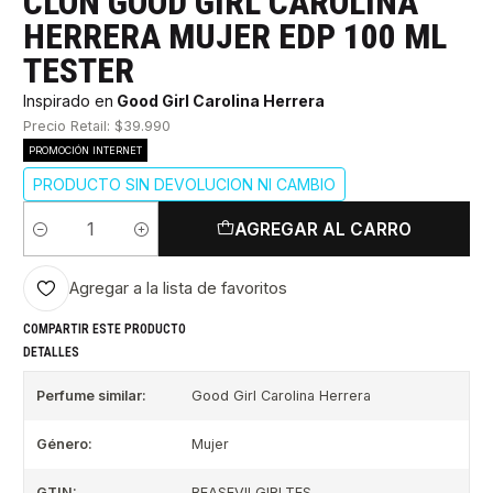
CLON GOOD GIRL CAROLINA
HERRERA MUJER EDP 100 ML
TESTER
Inspirado en
Good Girl Carolina Herrera
Precio Retail: $39.990
PROMOCIÓN INTERNET
PRODUCTO SIN DEVOLUCION NI CAMBIO
AGREGAR AL CARRO
Cantidad
Agregar a la lista de favoritos
COMPARTIR ESTE PRODUCTO
DETALLES
Perfume similar:
Good Girl Carolina Herrera
Género:
Mujer
GTIN:
BEASEVILGIRLTES