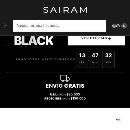
Inicio
Perfume
tester
Perfume Beas Evil Girl Clon Good Girl Carolina Herrera Mujer Edp
100 ml Tester
PRODUCTOS
0
SELECCIONADOS
BLACK
VER OFERTAS
13
47
31
:
:
PRODUCTOS SELECCIONADOS
HRS
MIN
SEG
ENVÍO
GRATIS
sobre
$80.000
R.M.
sobre
$150.000
REGIONES
32%