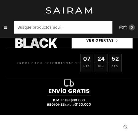
Inicio
Perfume
tester
Perfume Beas Hypnose Possion Clon Hypnotic Poison Christian Dior
Mujer Edp 100 ml Tester
PRODUCTOS
0
SELECCIONADOS
BLACK
VER OFERTAS
07
24
51
:
:
PRODUCTOS SELECCIONADOS
HRS
MIN
SEG
ENVÍO
GRATIS
sobre
$80.000
R.M.
sobre
$150.000
REGIONES
32%