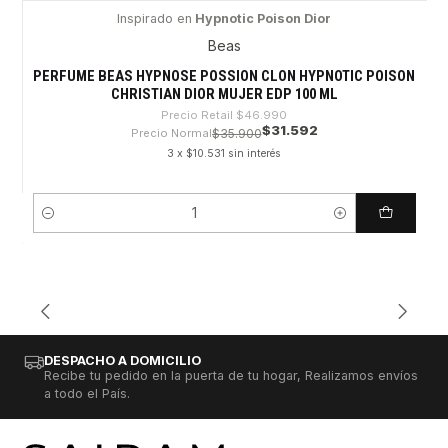
Inspirado en
Hypnotic Poison Dior
-32%
Beas
PERFUME BEAS HYPNOSE POSSION CLON HYPNOTIC POISON
CHRISTIAN DIOR MUJER EDP 100 ML
Precio Retail
$46.990
$31.592
Precio Normal
$35.900
3 x $10.531 sin interés
Cantidad
DESPACHO A DOMICILIO
Recibe tu pedido en la puerta de tu hogar, Realizamos envíos
a todo el País.