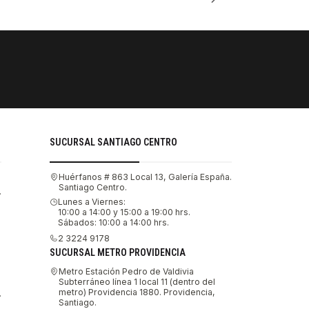
PAGOS SE
Tu compra 
SUCURSAL SANTIAGO CENTRO
Huérfanos # 863 Local 13, Galería España.
Santiago Centro.
.
Lunes a Viernes:
10:00 a 14:00 y 15:00 a 19:00 hrs.
Sábados: 10:00 a 14:00 hrs.
2 3224 9178
SUCURSAL METRO PROVIDENCIA
Metro Estación Pedro de Valdivia
Subterráneo línea 1 local 11 (dentro del
metro) Providencia 1880. Providencia,
.
Santiago.