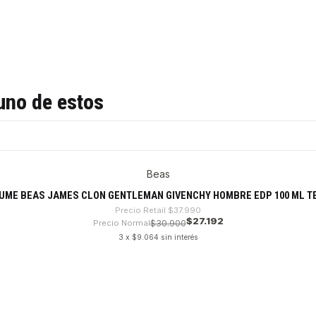
uno de estos
Beas
UME BEAS JAMES CLON GENTLEMAN GIVENCHY HOMBRE EDP 100 ML T
Precio Retail
$37.990
$27.192
Precio Normal
$30.900
3 x $9.064 sin interés