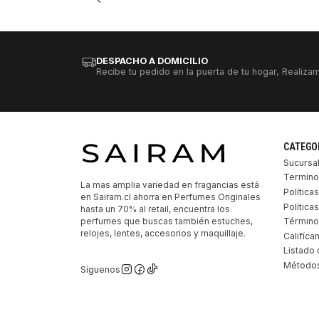
DESPACHO A DOMICILIO
Recibe tu pedido en la puerta de tu hogar, Realizam
CATEGO
Sucursa
Termino
La mas amplia variedad en fragancias está
Política
en Sairam.cl ahorra en Perfumes Originales
Polític
hasta un 70% al retail, encuentra los
perfumes que buscas también estuches,
Término
relojes, lentes, accesorios y maquillaje.
Califíca
Listado 
Métodos
Síguenos