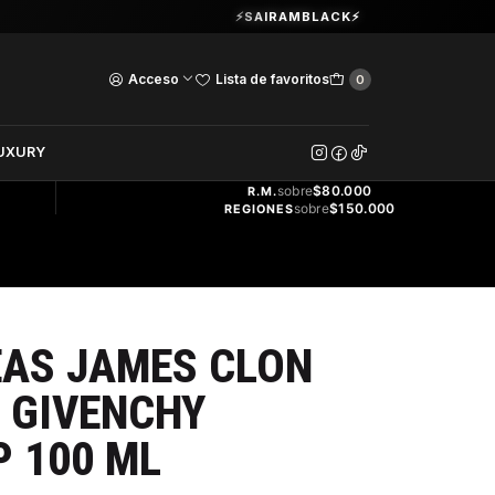
Guardia Vieja 202. Oficina 102.
⚡SAIRAMBLACK⚡
Ver Horarios
Acceso
Lista de favoritos
0
DOS
UXURY
ENVÍO
GRATIS
sobre
$80.000
R.M.
sobre
$150.000
REGIONES
EAS JAMES CLON
 GIVENCHY
 100 ML