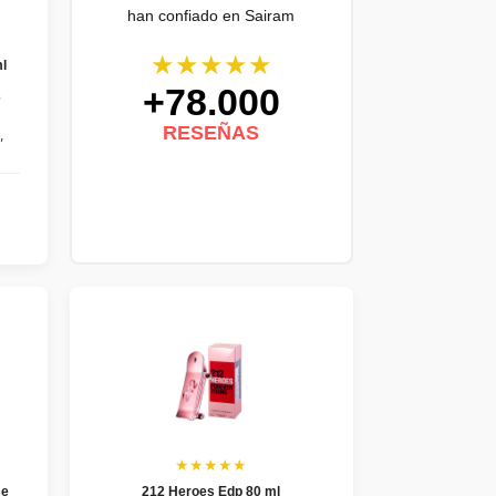
han confiado en Sairam
★★★★★
l
+78.000
e
RESEÑAS
"
★★★★★
se
212 Heroes Edp 80 ml