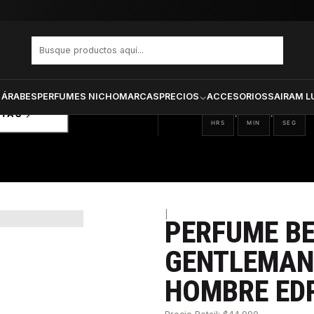
S JAMES CLON GENTLEMAN GIVENCHY HOMBRE EDP 100 ML
PRODUCTOS SELECCIONA
CTOS
ONADOS
 ÁRABES
PERFUMES NICHO
MARCAS
PRECIOS
ACCESORIOS
SAIRAM L
22
32
33
:
:
RTAS
HRS
MIN
SEG
|
PERFUME B
30%
GENTLEMAN
HOMBRE EDP