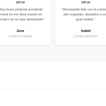
105 ml
100 ml
Muy buen perfume excelente
"Demasiado feliz con la comp
aroma no me dura mucho en
olor exquisito, duradero y c
el pero en la ropa demasiado"
gran estela."
Jose
Isabel
Compra Verificada
Compra Verificada