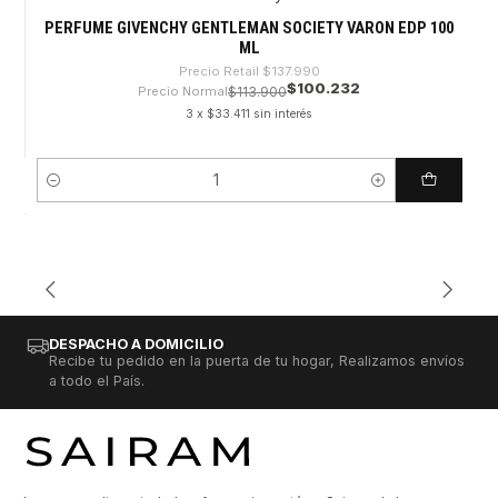
-27%
PERFUME GIVENCHY GENTLEMAN SOCIETY VARON EDP 100
ML
Precio Retail
$137.990
$100.232
Precio Normal
$113.900
3 x $33.411 sin interés
Cantidad
DESPACHO A DOMICILIO
Recibe tu pedido en la puerta de tu hogar, Realizamos envíos
a todo el País.