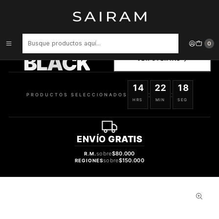
Inicio
Perfume
Perfumes de Hombre
PERFUME GENTLEMAN GIVENCHY VARON EDP 100 ML
PRODUCTOS
0
SELECCIONADOS
BLACK
VER OFERTAS
14
22
17
:
:
PRODUCTOS SELECCIONADOS
HRS
MIN
SEG
ENVÍO
GRATIS
sobre
$80.000
R.M.
sobre
$150.000
REGIONES
29%