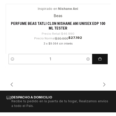
Inspirado en
Nishane Ani
-42%
Beas
PERFUME BEAS TATLI CLON NISHANE ANI UNISEX EDP 100
ML TESTER
Precio Retail
$46.990
$27.192
Precio Normal
$30.900
3 x $9.064 sin interés
Cantidad
DESPACHO A DOMICILIO
Recibe tu pedido en la puerta de tu hogar, Realizamos envíos
a todo el País.