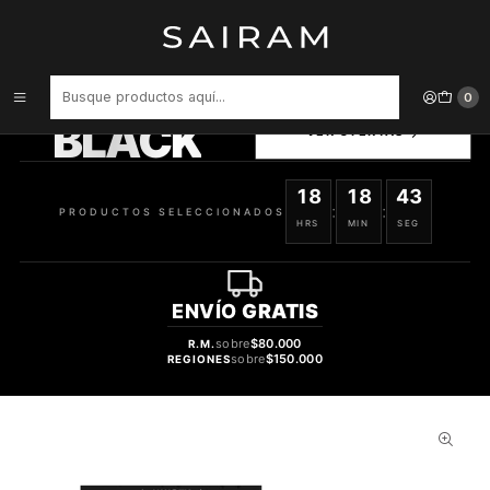
Inicio
Perfume
Perfumes Unisex
Perfume Beas Tatli Clon Nishane Ani Unisex Edp 100 ml
PRODUCTOS
0
SELECCIONADOS
BLACK
VER OFERTAS
18
18
42
:
:
PRODUCTOS SELECCIONADOS
HRS
MIN
SEG
ENVÍO
GRATIS
sobre
$80.000
R.M.
sobre
$150.000
REGIONES
41%