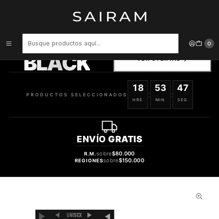
Inicio
Perfume
Perfumes de Mujer
Perfume Beas Dahar Clon Kajal Dahab Mujer Edp 100 ml
PRODUCTOS
0
SELECCIONADOS
BLACK
VER OFERTAS
18
53
46
:
:
PRODUCTOS SELECCIONADOS
HRS
MIN
SEG
ENVÍO
GRATIS
sobre
$80.000
R.M.
sobre
$150.000
REGIONES
33%