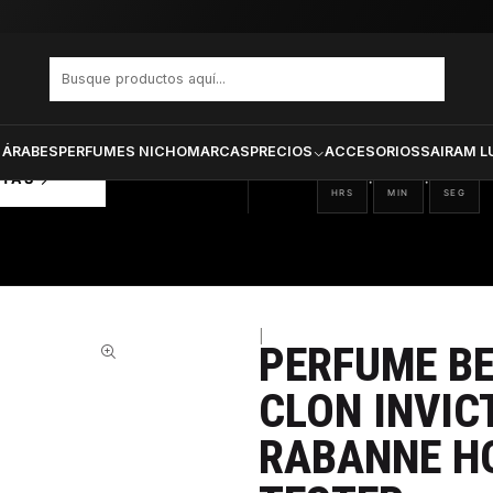
 Invictus Paco Rabanne Hombre Edp 100 ml Tester
PRODUCTOS SELECCIONA
CTOS
ONADOS
 ÁRABES
PERFUMES NICHO
MARCAS
PRECIOS
ACCESORIOS
SAIRAM L
13
18
39
:
:
RTAS
HRS
MIN
SEG
|
PERFUME B
32%
CLON INVIC
RABANNE H