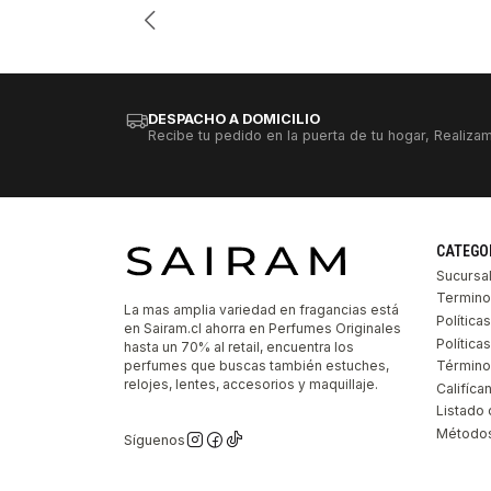
DESPACHO A DOMICILIO
Recibe tu pedido en la puerta de tu hogar, Realizam
CATEGO
Sucursa
Termino
La mas amplia variedad en fragancias está
Política
en Sairam.cl ahorra en Perfumes Originales
Polític
hasta un 70% al retail, encuentra los
perfumes que buscas también estuches,
Término
relojes, lentes, accesorios y maquillaje.
Califíca
Listado 
Métodos
Síguenos