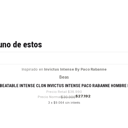
uno de estos
Inspirado en
Invictus Intense By Paco Rabanne
Beas
EATABLE INTENSE CLON INVICTUS INTENSE PACO RABANNE HOMBRE 
Precio Retail
$38.990
$27.192
Precio Normal
$30.900
3 x $9.064 sin interés