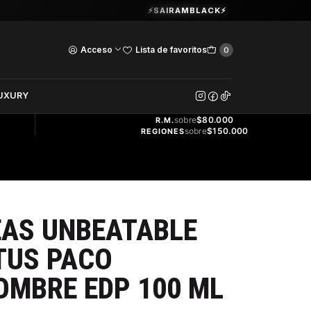
Guardia Vieja 202. Oficina 102.
⚡SAIRAMBLACK⚡
Ver Horarios
Acceso
Lista de favoritos
0
DOS
UXURY
ENVÍO
GRATIS
sobre
$80.000
R.M.
sobre
$150.000
REGIONES
EAS UNBEATABLE
TUS PACO
OMBRE EDP 100 ML