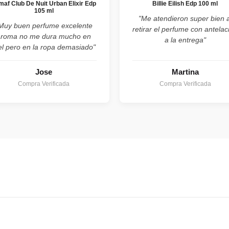
maf Club De Nuit Urban Elixir Edp
Billie Eilish Edp 100 ml
105 ml
"Me atendieron super bien a
Muy buen perfume excelente
retirar el perfume con antelac
aroma no me dura mucho en
a la entrega"
el pero en la ropa demasiado"
Jose
Martina
Compra Verificada
Compra Verificada