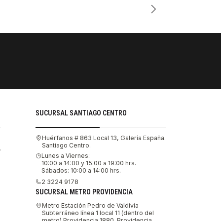
PAGOS SE
Tu compra 
SUCURSAL SANTIAGO CENTRO
Huérfanos # 863 Local 13, Galería España.
Santiago Centro.
.
Lunes a Viernes:
10:00 a 14:00 y 15:00 a 19:00 hrs.
Sábados: 10:00 a 14:00 hrs.
2 3224 9178
SUCURSAL METRO PROVIDENCIA
Metro Estación Pedro de Valdivia
Subterráneo línea 1 local 11 (dentro del
metro) Providencia 1880. Providencia,