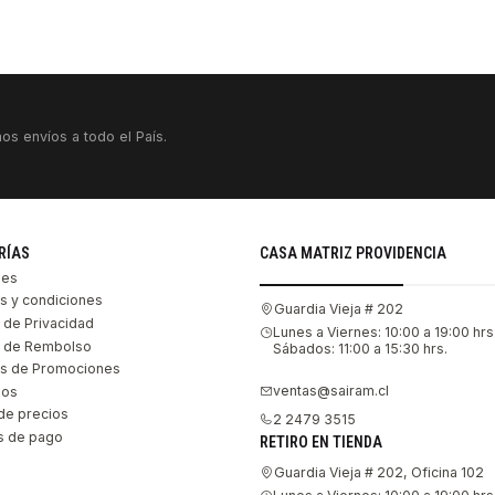
os envíos a todo el País.
RÍAS
CASA MATRIZ PROVIDENCIA
les
s y condiciones
Guardia Vieja # 202
s de Privacidad
Lunes a Viernes: 10:00 a 19:00 hrs
as de Rembolso
Sábados: 11:00 a 15:30 hrs.
s de Promociones
ventas@sairam.cl
nos
de precios
2 2479 3515
 de pago
RETIRO EN TIENDA
Guardia Vieja # 202, Oficina 102