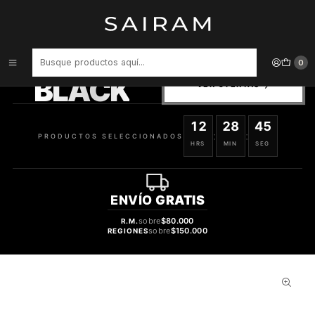
Inicio
Perfume
Perfumes de Hombre
PERFUME BHARARA PRESTIGE HOMBRE EDP 100 ML
PRODUCTOS
0
SELECCIONADOS
BLACK
VER OFERTAS
12
28
45
:
:
PRODUCTOS SELECCIONADOS
HRS
MIN
SEG
ENVÍO
GRATIS
sobre
$80.000
R.M.
sobre
$150.000
REGIONES
20%