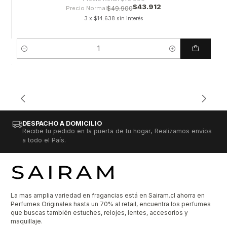
$43.912
Precio Normal
$49.900
3 x $14.638 sin interés
Cantidad
DESPACHO A DOMICILIO
Recibe tu pedido en la puerta de tu hogar, Realizamos envíos
a todo el País.
La mas amplia variedad en fragancias está en Sairam.cl ahorra en
Perfumes Originales hasta un 70% al retail, encuentra los perfumes
que buscas también estuches, relojes, lentes, accesorios y
maquillaje.