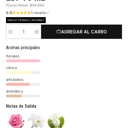
Precio Retail: $58.990
5.0
1 reseña
PRECIO TIENDAS | INTERNET
AGREGAR AL CARRO
Cantidad
Aromas principales
florales
cítrico
afrutados
animálico
Notas de Salida