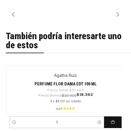
También podría interesarte uno
de estos
Agatha Ruiz
-45%
PERFUME FLOR DAMA EDT 100 ML
Precio Retail
$33.990
$18.392
Precio Normal
$20.900
3 x $6.131 sin interés
5.0
Cantidad