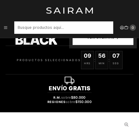
Inicio
Perfume
Perfumes de Mujer
PERFUME BOSS FEMME DAMA EDP 75 ML
PRODUCTOS
0
SELECCIONADOS
BLACK
VER OFERTAS
09
56
07
:
:
PRODUCTOS SELECCIONADOS
HRS
MIN
SEG
ENVÍO
GRATIS
sobre
$80.000
R.M.
sobre
$150.000
REGIONES
35%