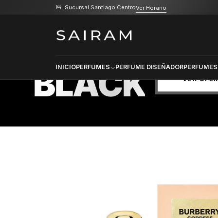
Sucursal Santiago Centro
Ver Horario
Inicio
Perfume
Perfumes de Mujer
Perfume Burberr
PRODU
SELECCI
BLACK
INICIO
PERFUMES
PERFUME DISEÑADOR
PERFUMES
VER OFE