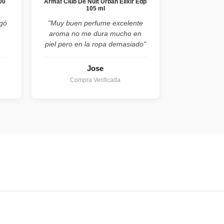
00
Armaf Club De Nuit Urban Elixir Edp
105 ml
egó
"Muy buen perfume excelente
aroma no me dura mucho en
piel pero en la ropa demasiado"
Jose
Compra Verificada