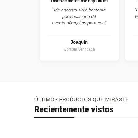
Dior Homme Intense Edp 100 ml
"Me encanto sirve bastanre
"
para ocasióne dd
l
evento,ofina,citas pero eso"
Joaquin
Compra Verificada
ÚLTIMOS PRODUCTOS QUE MIRASTE
Recientemente vistos